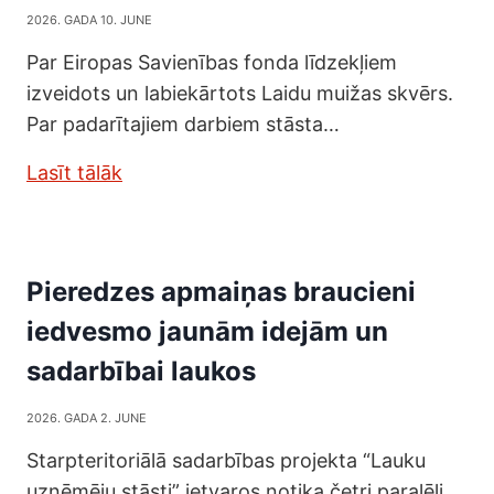
2026. GADA 10. JUNE
Par Eiropas Savienības fonda līdzekļiem
izveidots un labiekārtots Laidu muižas skvērs.
Par padarītajiem darbiem stāsta…
Lasīt tālāk
Pieredzes apmaiņas braucieni
iedvesmo jaunām idejām un
sadarbībai laukos
2026. GADA 2. JUNE
Starpteritoriālā sadarbības projekta “Lauku
uzņēmēju stāsti” ietvaros notika četri paralēli