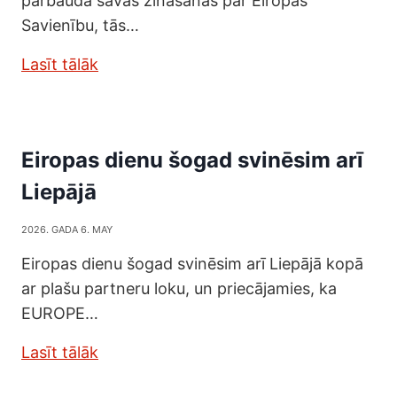
pārbauda savas zināšanas par Eiropas
Savienību, tās…
Lasīt tālāk
Eiropas dienu šogad svinēsim arī
Liepājā
2026. GADA 6. MAY
Eiropas dienu šogad svinēsim arī Liepājā kopā
ar plašu partneru loku, un priecājamies, ka
EUROPE…
Lasīt tālāk