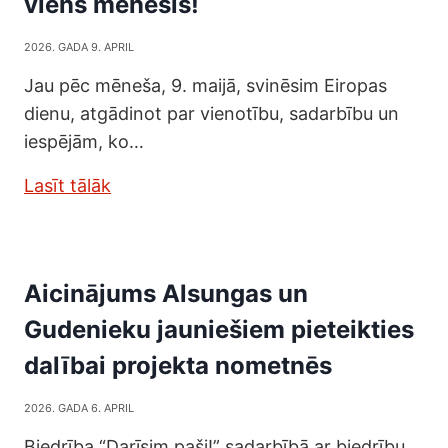
viens mēnesis!
2026. GADA 9. APRIL
Jau pēc mēneša, 9. maijā, svinēsim Eiropas
dienu, atgādinot par vienotību, sadarbību un
iespējām, ko…
Lasīt tālāk
Aicinājums Alsungas un
Gudenieku jauniešiem pieteikties
dalībai projekta nometnēs
2026. GADA 6. APRIL
Biedrība “Darīsim paši!” sadarbībā ar biedrību