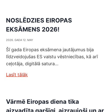
NOSLĒDZIES EIROPAS
EKSĀMENS 2026!
2026. GADA 12. MAY
Šī gada Eiropas eksāmena jautājumus bija
līdzveidojušas ES valstu vēstniecības, kā arī
ceļotāja, digitālā satura…
Lasīt tālāk
Vārmē Eiropas diena tika
aizvadīta garšīgi, aizraujoši un ar