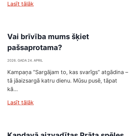
Lasīt tālāk
Vai brīvība mums šķiet
pašsaprotama?
2026. GADA 24. APRIL
Kampaņa “Sargājam to, kas svarīgs” atgādina –
tā jāaizsargā katru dienu. Mūsu pusē, tāpat
kā…
Lasīt tālāk
Kandavā aizvadītas Prāta spēles