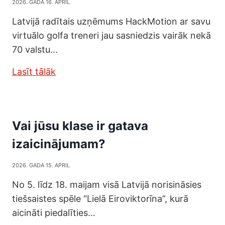
2026. GADA 16. APRIL
Latvijā radītais uzņēmums HackMotion ar savu
virtuālo golfa treneri jau sasniedzis vairāk nekā
70 valstu…
Lasīt tālāk
Vai jūsu klase ir gatava
izaicinājumam?
2026. GADA 15. APRIL
No 5. līdz 18. maijam visā Latvijā norisināsies
tiešsaistes spēle “Lielā Eiroviktorīna”, kurā
aicināti piedalīties…