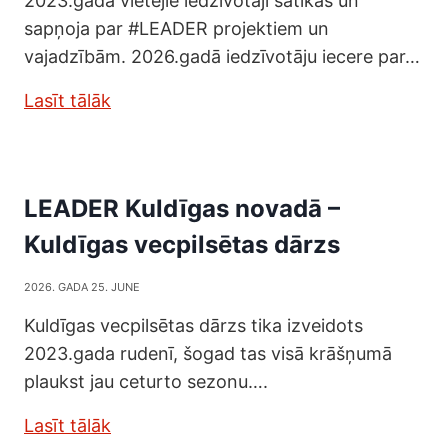
2023.gadā vietējie iedzīvotāji satikās un
sapņoja par #LEADER projektiem un
vajadzībām. 2026.gadā iedzīvotāju iecere par…
Lasīt tālāk
LEADER Kuldīgas novadā –
Kuldīgas vecpilsētas dārzs
2026. GADA 25. JUNE
Kuldīgas vecpilsētas dārzs tika izveidots
2023.gada rudenī, šogad tas visā krāšņumā
plaukst jau ceturto sezonu….
Lasīt tālāk