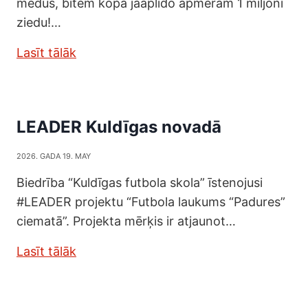
medus, bitēm kopā jāaplido apmēram 1 miljoni
ziedu!…
Lasīt tālāk
LEADER Kuldīgas novadā
2026. GADA 19. MAY
Biedrība “Kuldīgas futbola skola” īstenojusi
#LEADER projektu “Futbola laukums “Padures”
ciematā”. Projekta mērķis ir atjaunot…
Lasīt tālāk