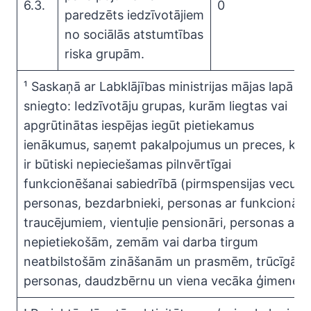
6.3.
0
paredzēts iedzīvotājiem
no sociālās atstumtības
riska grupām.
¹ Saskaņā ar Labklājības ministrijas mājas lapā
sniegto: Iedzīvotāju grupas, kurām liegtas vai
apgrūtinātas iespējas iegūt pietiekamus
ienākumus, saņemt pakalpojumus un preces, kur
ir būtiski nepieciešamas pilnvērtīgai
funkcionēšanai sabiedrībā (pirmspensijas vecum
personas, bezdarbnieki, personas ar funkcionāli
traucējumiem, vientuļie pensionāri, personas ar
nepietiekošām, zemām vai darba tirgum
neatbilstošām zināšanām un prasmēm, trūcīgās
personas, daudzbērnu un viena vecāka ģimenes.