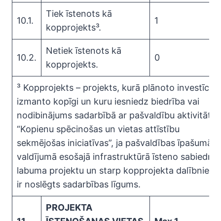
Tiek īstenots kā
10.1.
1
kopprojekts³.
Netiek īstenots kā
10.2.
0
kopprojekts.
³ Kopprojekts – projekts, kurā plānoto investīciju
izmanto kopīgi un kuru iesniedz biedrība vai
nodibinājums sadarbībā ar pašvaldību aktivitātē
“Kopienu spēcinošas un vietas attīstību
sekmējošas iniciatīvas”, ja pašvaldības īpašumā v
valdījumā esošajā infrastruktūrā īsteno sabiedris
labuma projektu un starp kopprojekta dalībnieki
ir noslēgts sadarbības līgums.
PROJEKTA