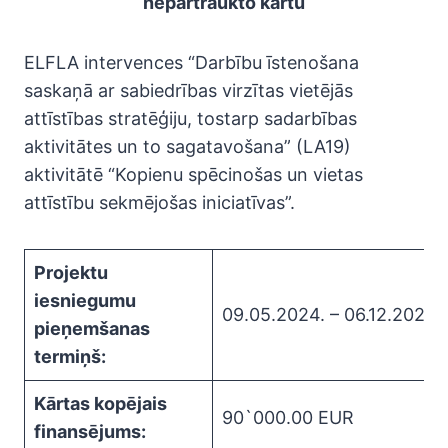
nepārtraukto kārtu
ELFLA intervences “Darbību īstenošana
saskaņā ar sabiedrības virzītas vietējās
attīstības stratēģiju, tostarp sadarbības
aktivitātes un to sagatavošana” (LA19)
aktivitātē “Kopienu spēcinošas un vietas
attīstību sekmējošas iniciatīvas”.
Projektu
iesniegumu
09.05.2024. – 06.12.2024
pieņemšanas
termiņš:
Kārtas kopējais
90`000.00 EUR
finansējums: