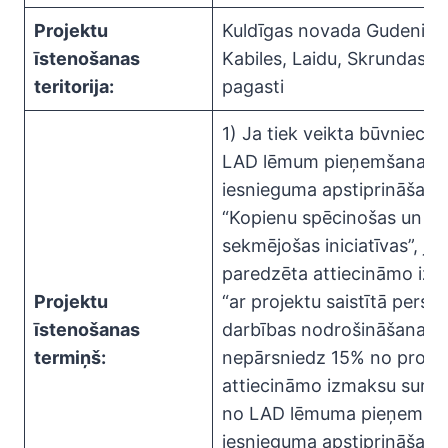
Projektu
Kuldīgas novada Gudenieku
īstenošanas
Kabiles, Laidu, Skrundas 
teritorija:
pagasti
1) Ja tiek veikta būvniecība
LAD lēmum pieņemšanas p
iesnieguma apstiprināšanu;
“Kopienu spēcinošas un vie
sekmējošas iniciatīvas”, ja 
paredzēta attiecināmo izm
Projektu
“ar projektu saistītā perso
īstenošanas
darbības nodrošināšanas i
termiņš:
nepārsniedz 15% no projek
attiecināmo izmaksu summa
no LAD lēmuma pieņemšan
iesnieguma apstiprināšanu;