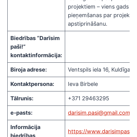
projektiem – viens gads 
pieņemšanas par projekta
apstiprināšanu.
Biedrības “Darīsim
paši!”
kontaktinformācija:
Biroja adrese:
Ventspils iela 16, Kuldīga
Kontaktpersona:
Ieva Birbele
Tālrunis:
+371 29463295
e-pasts:
darisim.pasi@gmail.com
Informācija
https://www.darisimpasi.lv/
biedrības