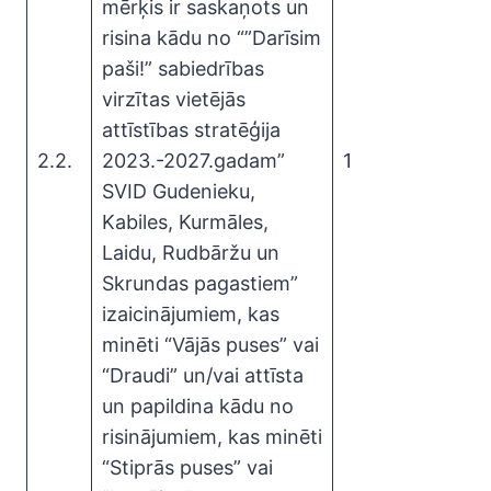
mērķis ir saskaņots un
risina kādu no “”Darīsim
paši!” sabiedrības
virzītas vietējās
attīstības stratēģija
2.2.
2023.-2027.gadam”
1
SVID Gudenieku,
Kabiles, Kurmāles,
Laidu, Rudbāržu un
Skrundas pagastiem”
izaicinājumiem, kas
minēti “Vājās puses” vai
“Draudi” un/vai attīsta
un papildina kādu no
risinājumiem, kas minēti
“Stiprās puses” vai