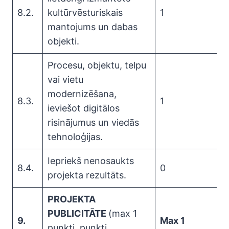
8.2.
kultūrvēsturiskais
1
mantojums un dabas
objekti.
Procesu, objektu, telpu
vai vietu
modernizēšana,
8.3.
1
ieviešot digitālos
risinājumus un viedās
tehnoloģijas.
Iepriekš nenosaukts
8.4.
0
projekta rezultāts.
PROJEKTA
PUBLICITĀTE
(max 1
9.
Max 1
punkti, punkti