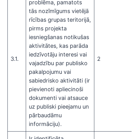
problēma, pamatots
tās nozīmīgums vietējā
rīcības grupas teritorijā,
pirms projekta
iesniegšanas notikušas
aktivitātes, kas parāda
iedzīvotāju interesi vai
3.1.
2
vajadzību par publisko
pakalpojumu vai
sabiedrisko aktivitāti (ir
pievienoti apliecinoši
dokumenti vai atsauce
uz publiski pieejamu un
pārbaudāmu
informāciju).
Ir identificēta