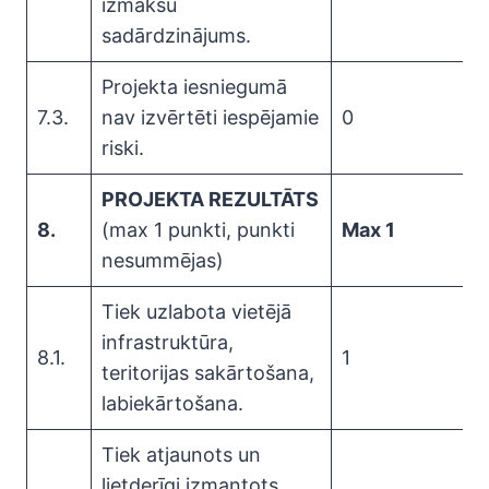
izmaksu
sadārdzinājums.
Projekta iesniegumā
7.3.
nav izvērtēti iespējamie
0
riski.
PROJEKTA REZULTĀTS
8.
(max 1 punkti, punkti
Max 1
nesummējas)
Tiek uzlabota vietējā
infrastruktūra,
8.1.
1
teritorijas sakārtošana,
labiekārtošana.
Tiek atjaunots un
lietderīgi izmantots