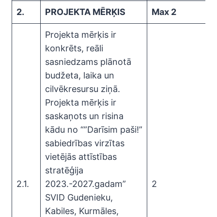
2.
PROJEKTA MĒRĶIS
Max 2
Projekta mērķis ir
konkrēts, reāli
sasniedzams plānotā
budžeta, laika un
cilvēkresursu ziņā.
Projekta mērķis ir
saskaņots un risina
kādu no “”Darīsim paši!”
sabiedrības virzītas
vietējās attīstības
stratēģija
2.1.
2023.-2027.gadam”
2
SVID Gudenieku,
Kabiles, Kurmāles,