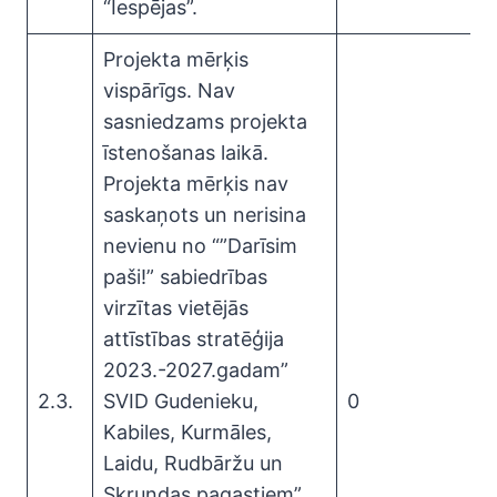
“Iespējas”.
Projekta mērķis
vispārīgs. Nav
sasniedzams projekta
īstenošanas laikā.
Projekta mērķis nav
saskaņots un nerisina
nevienu no “”Darīsim
paši!” sabiedrības
virzītas vietējās
attīstības stratēģija
2023.-2027.gadam”
2.3.
SVID Gudenieku,
0
Kabiles, Kurmāles,
Laidu, Rudbāržu un
Skrundas pagastiem”