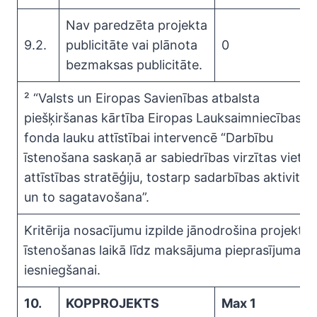
Nav paredzēta projekta
9.2.
publicitāte vai plānota
0
bezmaksas publicitāte.
² “Valsts un Eiropas Savienības atbalsta
piešķiršanas kārtība Eiropas Lauksaimniecības
fonda lauku attīstībai intervencē “Darbību
īstenošana saskaņā ar sabiedrības virzītas vietēj
attīstības stratēģiju, tostarp sadarbības aktivitāt
un to sagatavošana”.
Kritērija nosacījumu izpilde jānodrošina projekta
īstenošanas laikā līdz maksājuma pieprasījuma
iesniegšanai.
10.
KOPPROJEKTS
Max 1