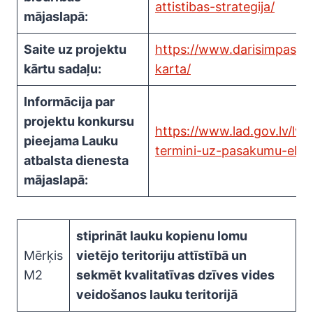
attistibas-strategija/
mājaslapā:
Saite uz projektu
https://www.darisimpasi.l
kārtu sadaļu:
karta/
Informācija par
projektu konkursu
https://www.lad.gov.lv/lv/
pieejama Lauku
termini-uz-pasakumu-elfl
atbalsta dienesta
mājaslapā:
stiprināt lauku kopienu lomu
Mērķis
vietējo teritoriju attīstībā un
M2
sekmēt kvalitatīvas dzīves vides
veidošanos lauku teritorijā