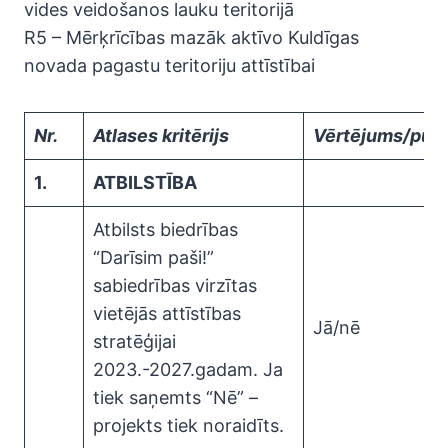
vides veidošanos lauku teritorijā
R5 – Mērķrīcības mazāk aktīvo Kuldīgas
novada pagastu teritoriju attīstībai
Nr.
Atlases kritērijs
Vērtējums/punk
1.
ATBILSTĪBA
Atbilsts biedrības
“Darīsim paši!”
sabiedrības virzītas
vietējās attīstības
Jā/nē
stratēģijai
2023.-2027.gadam. Ja
tiek saņemts “Nē” –
projekts tiek noraidīts.