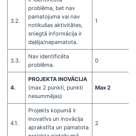
problēma, bet nav
pamatojuma vai nav
3.2.
1
notikušas aktivitātes,
sniegtā informācija ir
daļēja/nepamatota.
Nav identificēta
3.3.
0
problēma.
PROJEKTA INOVĀCIJA
4.
(max 2 punkti, punkti
Max 2
nesummējas)
Projekts kopumā ir
inovatīvs un inovācija
4.1.
2
aprakstīta un pamatota
projekta pieteikumā.