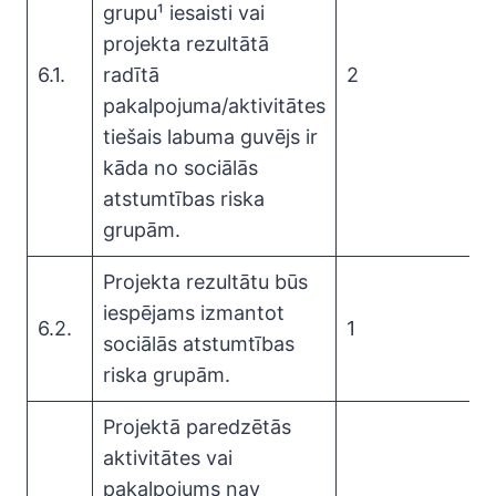
grupu¹ iesaisti vai
projekta rezultātā
6.1.
radītā
2
pakalpojuma/aktivitātes
tiešais labuma guvējs ir
kāda no sociālās
atstumtības riska
grupām.
Projekta rezultātu būs
iespējams izmantot
6.2.
1
sociālās atstumtības
riska grupām.
Projektā paredzētās
aktivitātes vai
pakalpojums nav