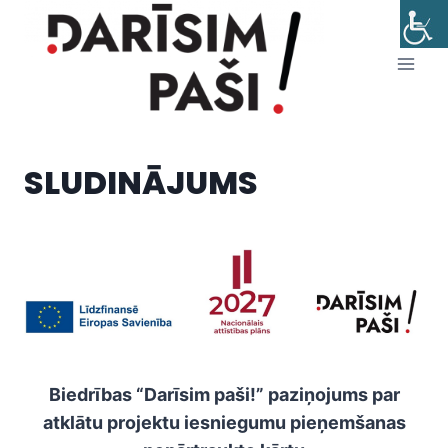
Skip
to
content
SLUDINĀJUMS
Biedrības “Darīsim paši!” paziņojums par
atklātu projektu iesniegumu pieņemšanas