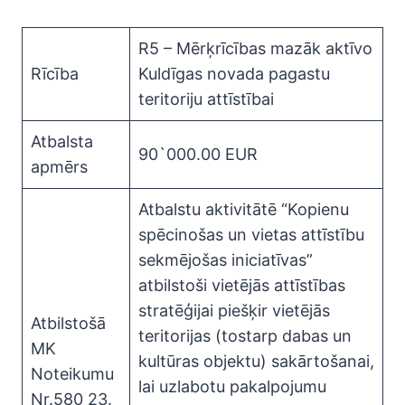
R5 – Mērķrīcības mazāk aktīvo
Rīcība
Kuldīgas novada pagastu
teritoriju attīstībai
Atbalsta
90`000.00 EUR
apmērs
Atbalstu aktivitātē “Kopienu
spēcinošas un vietas attīstību
sekmējošas iniciatīvas”
atbilstoši vietējās attīstības
stratēģijai piešķir vietējās
Atbilstošā
teritorijas (tostarp dabas un
MK
kultūras objektu) sakārtošanai,
Noteikumu
lai uzlabotu pakalpojumu
Nr.580 23.