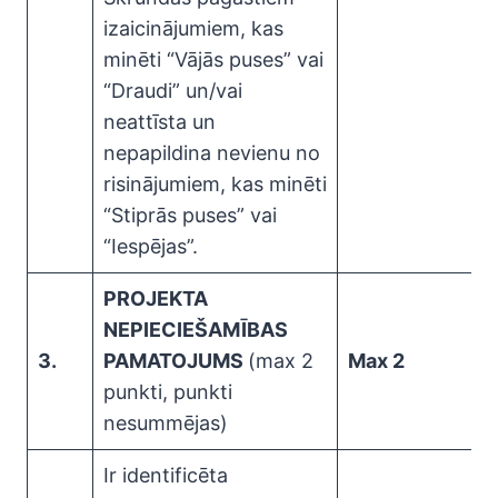
izaicinājumiem, kas
minēti “Vājās puses” vai
“Draudi” un/vai
neattīsta un
nepapildina nevienu no
risinājumiem, kas minēti
“Stiprās puses” vai
“Iespējas”.
PROJEKTA
NEPIECIEŠAMĪBAS
3.
PAMATOJUMS
(max 2
Max 2
punkti, punkti
nesummējas)
Ir identificēta