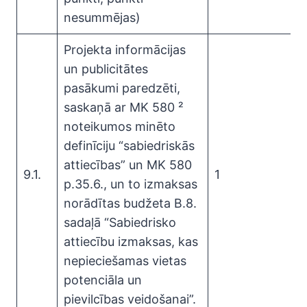
nesummējas)
Projekta informācijas
un publicitātes
pasākumi paredzēti,
saskaņā ar MK 580 ²
noteikumos minēto
definīciju “sabiedriskās
attiecības” un MK 580
9.1.
1
p.35.6., un to izmaksas
norādītas budžeta B.8.
sadaļā “Sabiedrisko
attiecību izmaksas, kas
nepieciešamas vietas
potenciāla un
pievilcības veidošanai”.