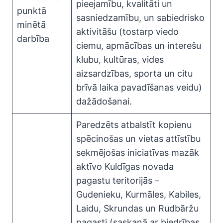
pieejamību, kvalitāti un
punktā
sasniedzamību, un sabiedrisko
minētā
aktivitāšu (tostarp viedo
darbība
ciemu, apmācības un interešu
klubu, kultūras, vides
aizsardzības, sporta un citu
brīvā laika pavadīšanas veidu)
dažādošanai.
Paredzēts atbalstīt kopienu
spēcinošas un vietas attīstību
sekmējošas iniciatīvas mazāk
aktīvo Kuldīgas novada
pagastu teritorijās –
Gudenieku, Kurmāles, Kabiles,
Laidu, Skrundas un Rudbāržu
pagasti (saskaņā ar biedrības