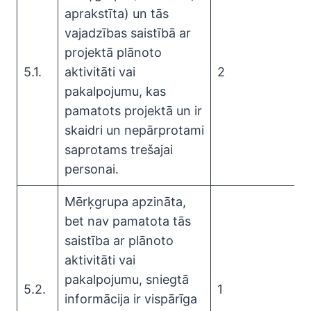
aprakstīta) un tās
vajadzības saistībā ar
projektā plānoto
5.1.
aktivitāti vai
2
pakalpojumu, kas
pamatots projektā un ir
skaidri un nepārprotami
saprotams trešajai
personai.
Mērķgrupa apzināta,
bet nav pamatota tās
saistība ar plānoto
aktivitāti vai
pakalpojumu, sniegtā
5.2.
1
informācija ir vispārīga