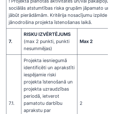
! Projektā plānotās aktivitātes un/vai pakalpojumi
sociālās atstumtības riska grupām jāpamato un
jābūt pierādāmām. Kritērija nosacījumu izpilde
jānodrošina projekta īstenošanas laikā.
RISKU IZVĒRTĒJUMS
7.
(max 2 punkti, punkti
Max 2
nesummējas)
Projekta iesniegumā
identificēti un aprakstīti
iespējamie riski
projekta īstenošanā un
projekta uzraudzības
periodā, ietverot
7.1.
pamatotu darbību
2
aprakstu par