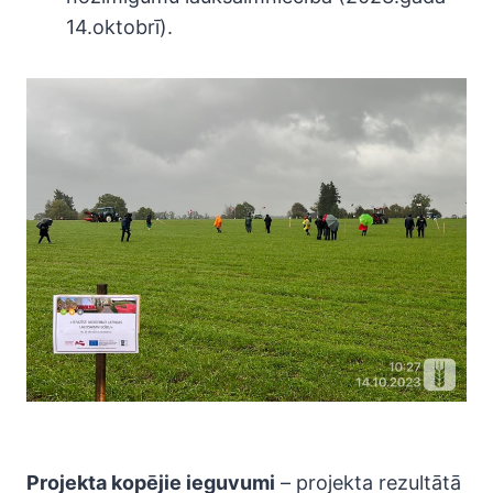
14.oktobrī).
Projekta kopējie ieguvumi
– projekta rezultātā