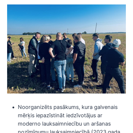
Noorganizēts pasākums, kura galvenais
mērķis iepazīstināt iedzīvotājus ar
moderno lauksaimniecību un aršanas
nozīmīgumu lauksaimniecībā (2023.gada