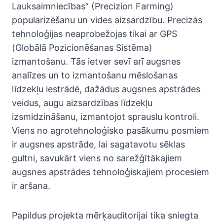
Lauksaimniecības” (Precizion Farming)
popularizēšanu un vides aizsardzību. Precīzās
tehnoloģijas neaprobežojas tikai ar GPS
(Globālā Pozicionēšanas Sistēma)
izmantošanu. Tās ietver sevī arī augsnes
analīzes un to izmantošanu mēslošanas
līdzekļu iestrādē, dažādus augsnes apstrādes
veidus, augu aizsardzības līdzekļu
izsmidzināšanu, izmantojot sprauslu kontroli.
Viens no agrotehnoloģisko pasākumu posmiem
ir augsnes apstrāde, lai sagatavotu sēklas
gultni, savukārt viens no sarežģītākajiem
augsnes apstrādes tehnoloģiskajiem procesiem
ir aršana.
Papildus projekta mērķauditorijai tika sniegta