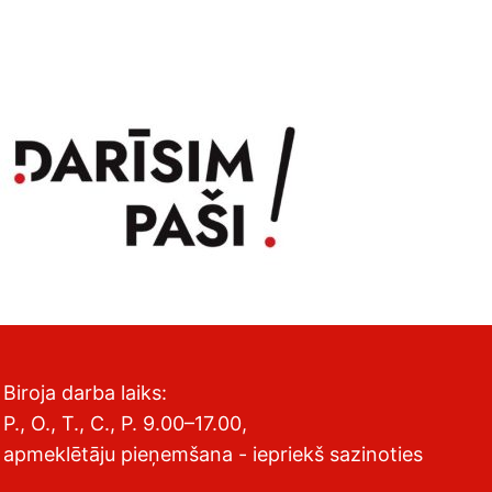
Biroja darba laiks:
P., O., T., C., P. 9.00–17.00,
apmeklētāju pieņemšana - iepriekš sazinoties