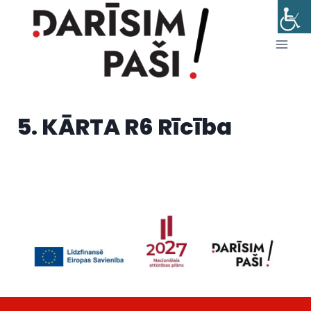
Skip
to
content
5. KĀRTA R6 Rīcība