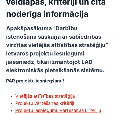
veidlapas, kritēriji un cita
noderīga informācija
Apakšpasākuma “Darbību
īstenošana saskaņā ar sabiedrības
virzītas vietējās attīstības stratēģiju”
ietvaros projektu iesniegumi
jāiesniedz, tikai izmantojot
LAD
elektroniskās pieteikšanās sistēmu
.
PAR projektu iesniegšanu!
Vietējās attīstības stratēģija
Projektu vērtēšanas kritēriji
Projektu iesniegumu vērtēšanas kritēriju