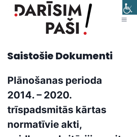
Skip
to
content
Saistošie Dokumenti
Plānošanas perioda
2014. – 2020.
trīspadsmitās kārtas
normatīvie akti,