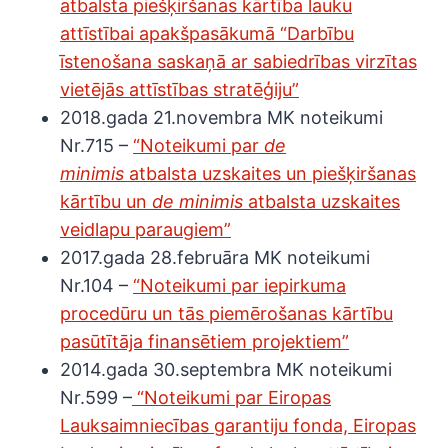
atbalsta piešķiršanas kārtība lauku
attīstībai apakšpasākumā “Darbību
īstenošana saskaņā ar sabiedrības virzītas
vietējās attīstības stratēģiju”
2018.gada 21.novembra MK noteikumi
Nr.715 –
“Noteikumi par
de
minimis
atbalsta uzskaites un piešķiršanas
kārtību un
de minimis
atbalsta uzskaites
veidlapu paraugiem”
2017.gada 28.februāra MK noteikumi
Nr.104 –
“Noteikumi par iepirkuma
procedūru un tās piemērošanas kārtību
pasūtītāja finansētiem projektiem”
2014.gada 30.septembra MK noteikumi
Nr.599 –
“Noteikumi par Eiropas
Lauksaimniecības garantiju fonda, Eiropas