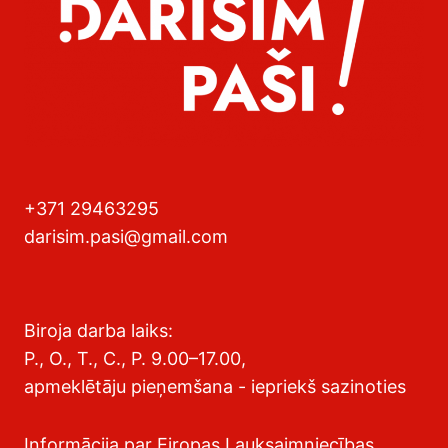
+371 29463295
darisim.pasi@gmail.com
Biroja darba laiks:
P., O., T., C., P. 9.00–17.00,
apmeklētāju pieņemšana - iepriekš sazinoties
Informācija par Eiropas Lauksaimniecības