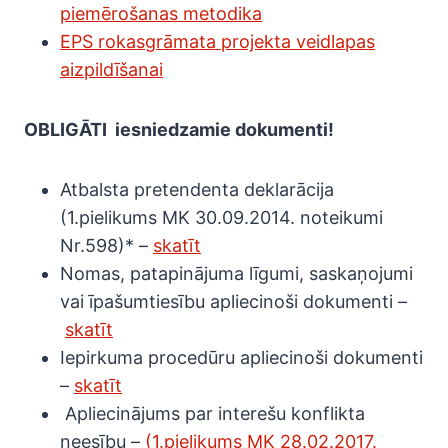
piemērošanas metodika
EPS rokasgrāmata projekta veidlapas
aizpildīšanai
OBLIGĀTI
iesniedzamie dokumenti!
Atbalsta pretendenta deklarācija
(1.pielikums MK 30.09.2014. noteikumi
Nr.598)* –
skatīt
Nomas, patapinājuma līgumi, saskaņojumi
vai īpašumtiesību apliecinoši dokumenti –
skatīt
Iepirkuma procedūru apliecinoši dokumenti
–
skatīt
Apliecinājums par interešu konflikta
neesību –
(1.pielikums MK 28.02.2017.