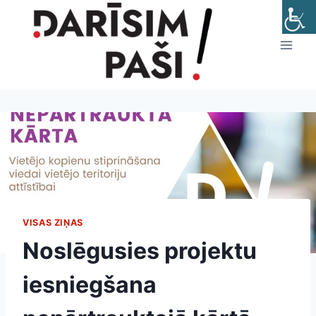
Skip
to
content
VISAS ZIŅAS
Noslēgusies projektu
iesniegšana