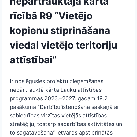
nepārtrauktajā kārtā
rīcībā R9 “Vietējo
kopienu stiprināšana
viedai vietējo teritoriju
attīstībai”
Ir noslēgusies projektu pieņemšanas
nepārtrauktā kārta Lauku attīstības
programmas 2023.–2027. gadam 19.2
pasākuma “Darbību īstenošana saskaņā ar
sabiedrības virzītas vietējās attīstības
stratēģiju, tostarp sadarbības aktivitātes un
to sagatavošana” ietvaros apstiprinātās