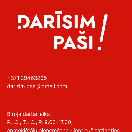
+371 29463295
darisim.pasi@gmail.com
Biroja darba laiks:
P., O., T., C., P. 9.00–17.00,
apmeklētāju pieņemšana - iepriekš sazinoties