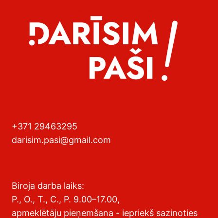
+371 29463295
darisim.pasi@gmail.com
Biroja darba laiks:
P., O., T., C., P. 9.00–17.00,
apmeklētāju pieņemšana - iepriekš sazinoties