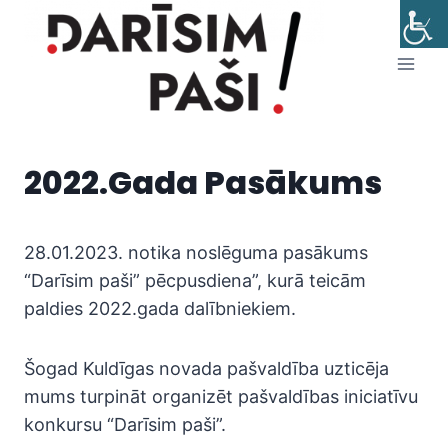
Skip
to
content
2022.gada Pasākums
28.01.2023. notika noslēguma pasākums
“Darīsim paši” pēcpusdiena”, kurā teicām
paldies 2022.gada dalībniekiem.
Šogad Kuldīgas novada pašvaldība uzticēja
mums turpināt organizēt pašvaldības iniciatīvu
konkursu “Darīsim paši”.