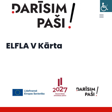
Skip
to
content
ELFLA V Kārta