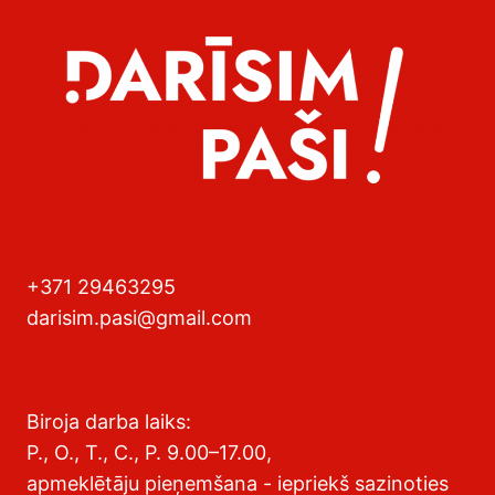
+371 29463295
darisim.pasi@gmail.com
Biroja darba laiks:
P., O., T., C., P. 9.00–17.00,
apmeklētāju pieņemšana - iepriekš sazinoties