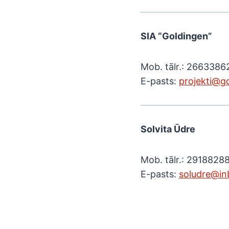
SIA “Goldingen”
Mob. tālr.: 2663386
E-pasts:
projekti@go
Solvita Ūdre
Mob. tālr.: 2918828
E-pasts:
solu
dre@in