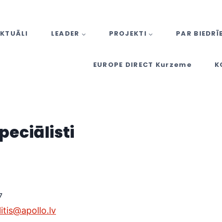
KTUĀLI
LEADER
PROJEKTI
PAR BIEDRĪ
EUROPE DIRECT Kurzeme
K
peciālisti
7
itis@apollo.lv