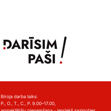
Biroja darba laiks:
P., O., T., C., P. 9.00–17.00,
apmeklētāju pieņemšana - iepriekš sazinoties