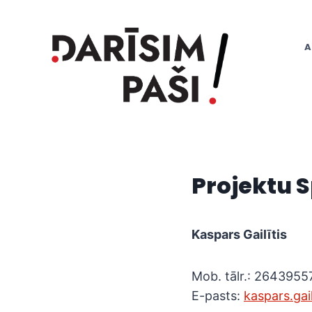
Skip
to
content
A
Projektu S
Kaspars Gailītis
Mob. tālr.: 2643955
E-pasts:
kaspars.gail