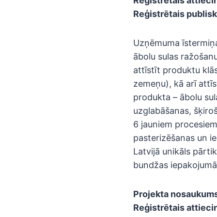
Reģistrētais attiec
Reģistrētais publisk
Uzņēmuma īstermiņa 
ābolu sulas ražošan
attīstīt produktu klā
zemeņu), kā arī attī
produkta – ābolu su
uzglabāšanas, šķiroš
6 jauniem procesiem
pasterizēšanas un ie
Latvijā unikāls pārti
bundžas iepakojumā
Projekta nosaukum
Reģistrētais attiec