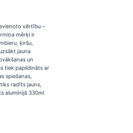
evienoto vērtību –
rmiņa mērķi ir
mbieru, ķiršu,
 uzsākt jauna
novākšanas un
s tiek papildināts ar
as spiešanas,
iks radīts jauns,
īts alumīnijā 330ml