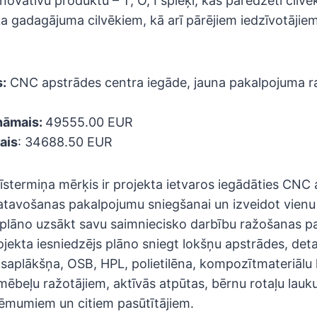
inovatīvu produktu – T, O, I spieķi, kas paredzēti cilv
 gadagājuma cilvēkiem, kā arī pārējiem iedzīvotājiem,
:
CNC apstrādes centra iegāde, jauna pakalpojuma r
ināmais:
49555.00 EUR
ais
: 34688.50 EUR
 īstermiņa mērķis ir projekta ietvaros iegādāties CNC
atavošanas pakalpojumu sniegšanai un izveidot vienu 
s plāno uzsākt savu saimniecisko darbību ražošanas 
jekta iesniedzējs plāno sniegt lokšņu apstrādes, det
saplākšņa, OSB, HPL, polietilēna, kompozītmateriālu 
, mēbeļu ražotājiem, aktīvās atpūtas, bērnu rotaļu lau
ēmumiem un citiem pasūtītājiem.