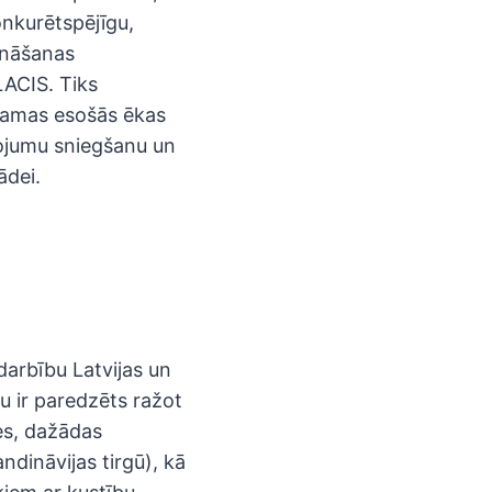
nkurētspējīgu,
ināšanas
LACIS. Tiks
ešamas esošās ēkas
pojumu sniegšanu un
ādei.
arbību Latvijas un
tu ir paredzēts ražot
es, dažādas
ndināvijas tirgū), kā