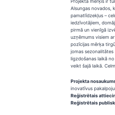
Projekta mērķis ir t
Alsungas novados, kā
pamatlīdzekļus – cel
iedzīvotājiem, domā
pirmā un vienīgā izv
uzņēmums visiem arb
pozīcijas mērķa tir
jomas sezonalitātes
ligzdošanas laikā no
veikt šajā laikā. Cel
Projekta nosaukums
inovatīvus pakalpoj
Reģistrētais attiec
Reģistrētais publisk