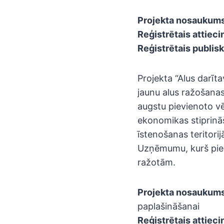
Projekta nosaukums
Reģistrētais attiec
Reģistrētais publisk
Projekta “Alus darīt
jaunu alus ražošanas
augstu pievienoto vē
ekonomikas stiprināša
īstenošanas teritorij
Uzņēmumu, kurš piedā
ražotām.
Projekta nosaukums
paplašināšanai
Reģistrētais attiec