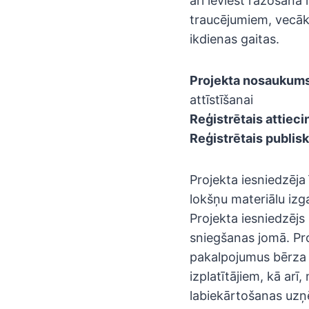
arī ieviest ražošanā 
traucējumiem, vecāka
ikdienas gaitas.
Projekta nosaukums
attīstīšanai
Reģistrētais attiec
Reģistrētais publisk
Projekta iesniedzēja
lokšņu materiālu izg
Projekta iesniedzēj
sniegšanas jomā. Pro
pakalpojumus bērza 
izplatītājiem, kā arī
labiekārtošanas uzņ