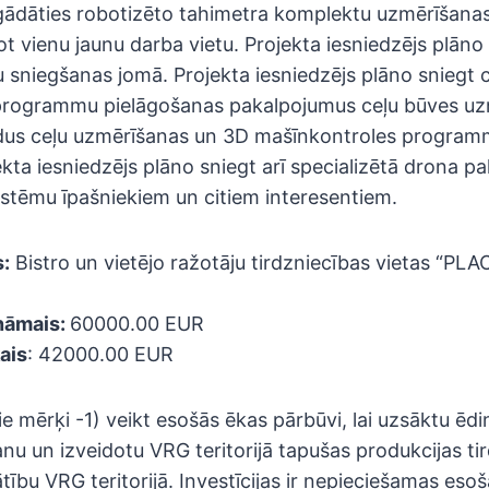
iegādāties robotizēto tahimetra komplektu uzmērīšan
ot vienu jaunu darba vietu. Projekta iesniedzējs plān
 sniegšanas jomā. Projekta iesniedzējs plāno sniegt 
programmu pielāgošanas pakalpojumus ceļu būves u
ldus ceļu uzmērīšanas un 3D mašīnkontroles program
ta iesniedzējs plāno sniegt arī specializētā drona pa
istēmu īpašniekiem un citiem interesentiem.
:
Bistro un vietējo ražotāju tirdzniecības vietas “PLAC
ināmais:
60000.00 EUR
ais
: 42000.00 EUR
šie mērķi -1) veikt esošās ēkas pārbūvi, lai uzsāktu ēd
u un izveidotu VRG teritorijā tapušas produkcijas tir
ību VRG teritorijā. Investīcijas ir nepieciešamas esoš