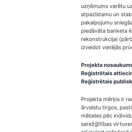
uzņēmums varētu uzs
atpazīstamu un stab
pakalpojumu sniegšan
piedāvāta banketa ēd
rekonstrukcijai (pār
izveidot vietējās pro
Projekta nosaukums
Reģistrētais attiec
Reģistrētais publisk
Projekta mērķis ir 
ārvalstu tirgos, past
mēbeles pēc individu
sarežģītības virtuves