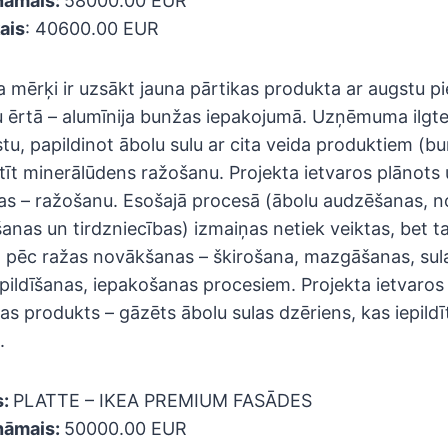
ināmais:
58000.00 EUR
ais
: 40600.00 EUR
mērķi ir uzsākt jauna pārtikas produkta ar augstu pi
u ērtā – alumīnija bunžas iepakojumā. Uzņēmuma ilgte
stu, papildinot ābolu sulu ar cita veida produktiem (bu
stīt minerālūdens ražošanu. Projekta ietvaros plānots
las – ražošanu. Esošajā procesā (ābolu audzēšanas, 
anas un tirdzniecības) izmaiņas netiek veiktas, bet ta
 pēc ražas novākšanas – škirošana, mazgāšanas, sul
pildīšanas, iepakošanas procesiem. Projekta ietvaros t
kas produkts – gāzēts ābolu sulas dzēriens, kas iepild
.
s:
PLATTE – IKEA PREMIUM FASĀDES
ināmais:
50000.00 EUR