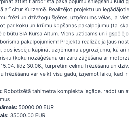
urpināt attīstīt arborista pakalpojumu sniegšanu Kuldī
 arī citur Kurzemē. Realizējot projektu un iegādājoti
mu frēzi un dzīvžogu šķēres, uzņēmums vēlas, lai vie
jot par koku un krūmu kopšanas pakalpojumu (tai ska
ēle būtu SIA Kursa Altum. Viens uzticams un ilgspēlējoš
orisma pakalpojumiem! Projekta realizācija ļaus no
gū, dos iespēju kāpināt uzņēmuma apgrozījumu, kā arī
 risku (koku nozāģēšana un zaru zāģēšana ar motorzā
 15.04. līdz 30.06., turpretim celmu frēzēšanu un dz
mu frēzēšanu var veikt visu gadu, izņemot laiku, kad i
:
Robotizētā tahimetra komplekta iegāde, radot un at
umus
ināmais:
50000.00 EUR
ais
: 35000.00 EUR