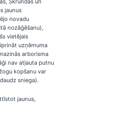
gas, Skrundas un
es jaunus
tējo novadu
itā nozāģēšanu),
s vietējais
stiprināt uzņēmuma
 mazinās arborisma
ģi nav atļauta putnu
īvžogu kopšanu var
r daudz sniega).
tīstot jaunus,