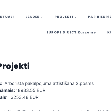
KTUĀLI
LEADER
PROJEKTI
PAR BIEDRĪ
EUROPE DIRECT Kurzeme
K
Projekti
s:
Arborista pakalpojuma attīstīšana 2.posms
ināmais:
18933.55 EUR
ais
: 13253.48 EUR