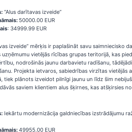
:
“Alus darītavas izveide”
ināmais:
50000.00 EUR
ais
: 34999.99 EUR
avas izveide” mērķis ir paplašināt savu saimniecisko da
 uzņēmumu vietējās rīcības grupas teritorijā, kas pie
rtību, nodrošinās jaunu darbavietu radīšanu, tādējādi
nu. Projekta ietvaros, sabiedrības virzītas vietējās at
ā, tiek plānots izveidot pilnīgi jaunu un līdz šim nebij
vās saviem klientiem alus šķirnes, kas atšķirsies no 
:
Iekārtu modernizācija galdniecības izstrādājumu r
ināmais:
49955.00 EUR