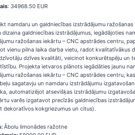
ais
: 34968.50 EUR
veikt namdaru un galdniecības izstrādājumu ražošanas
na dizaina galdniecības izstrādājumus, iegādājoties n
ājumu ražošanas iekārtu – CNC apstrādes centru, papla
dot vienu pilna laika darba vietu, radot kvalitatīvākus 
zīvotāju dzīves kvalitāti, veicinot konkurētspēju un te
īstību. Projekta ietvaros plānots iegādāties jaunu n
dājumu ražošanas iekārtu – CNC apstrādes centru, ka
mēbeļu sagatavju un namdaru izstrādājumu izgatavošan
ka, automatizējot atsevišķas izstrādājumu izgatavoš
kārtu varēs izgatavot precīzās galdniecības izstrādāj
t dekoratīvos kokgriezumus un citus).
s:
Ābolu limonādes ražotne