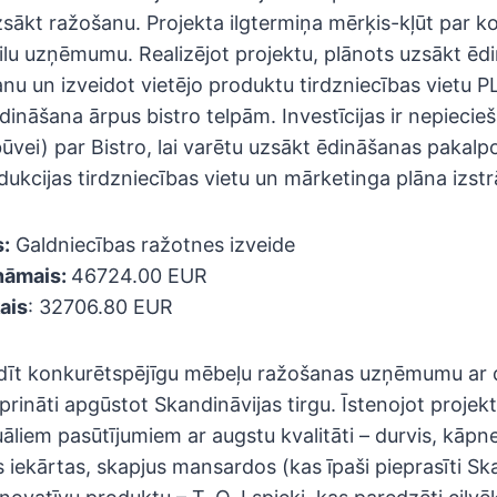
ākt ražošanu. Projekta ilgtermiņa mērķis-kļūt par ko
ilu uzņēmumu. Realizējot projektu, plānots uzsākt ēd
u un izveidot vietējo produktu tirdzniecības vietu P
ināšana ārpus bistro telpām. Investīcijas ir nepieci
būvei) par Bistro, lai varētu uzsākt ēdināšanas pakal
dukcijas tirdzniecības vietu un mārketinga plāna izstr
:
Galdniecības ražotnes izveide
ināmais:
46724.00 EUR
ais
: 32706.80 EUR
radīt konkurētspējīgu mēbeļu ražošanas uzņēmumu ar d
iprināti apgūstot Skandināvijas tirgu. Īstenojot projek
āliem pasūtījumiem ar augstu kvalitāti – durvis, kāpn
 iekārtas, skapjus mansardos (kas īpaši pieprasīti Ska