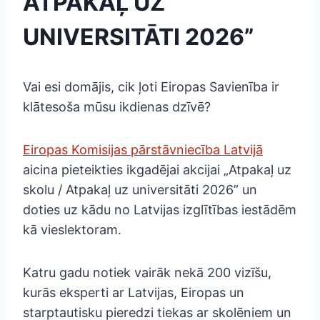
ATPAKAĻ UZ
UNIVERSITĀTI 2026”
Vai esi domājis, cik ļoti Eiropas Savienība ir
klātesoša mūsu ikdienas dzīvē?
Eiropas Komisijas pārstāvniecība Latvijā
aicina pieteikties ikgadējai akcijai „Atpakaļ uz
skolu / Atpakaļ uz universitāti 2026” un
doties uz kādu no Latvijas izglītības iestādēm
kā vieslektoram.
Katru gadu notiek vairāk nekā 200 vizīšu,
kurās eksperti ar Latvijas, Eiropas un
starptautisku pieredzi tiekas ar skolēniem un