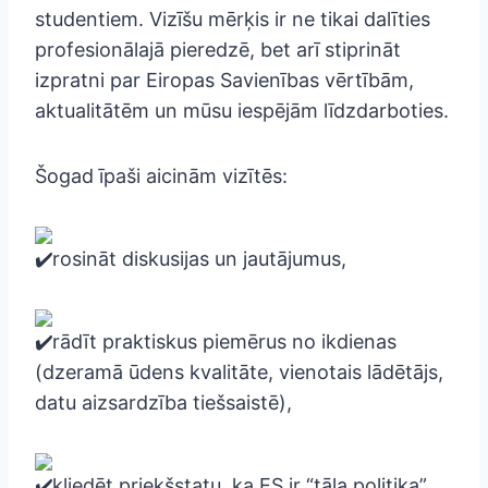
studentiem. Vizīšu mērķis ir ne tikai dalīties
profesionālajā pieredzē, bet arī stiprināt
izpratni par Eiropas Savienības vērtībām,
aktualitātēm un mūsu iespējām līdzdarboties.
Šogad īpaši aicinām vizītēs:
rosināt diskusijas un jautājumus,
rādīt praktiskus piemērus no ikdienas
(dzeramā ūdens kvalitāte, vienotais lādētājs,
datu aizsardzība tiešsaistē),
kliedēt priekšstatu, ka ES ir “tāla politika”,