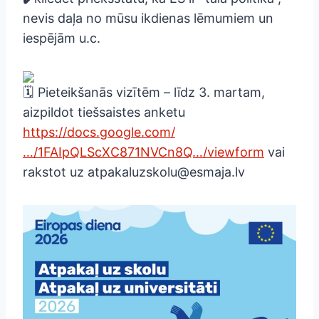
nevis daļa no mūsu ikdienas lēmumiem un
iespējām u.c.
Pieteikšanās vizītēm – līdz 3. martam,
aizpildot tiešsaistes anketu
https://docs.google.com/
…/1FAIpQLScXC871NVCn8Q…/viewform
vai
rakstot uz atpakaluzskolu@esmaja.lv