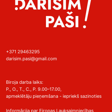
+371 29463295
darisim.pasi@gmail.com
Biroja darba laiks:
P., O., T., C., P. 9.00–17.00,
apmeklētāju pieņemšana - iepriekš sazinoties
Informācija par Eiropas Lauksaimniecības