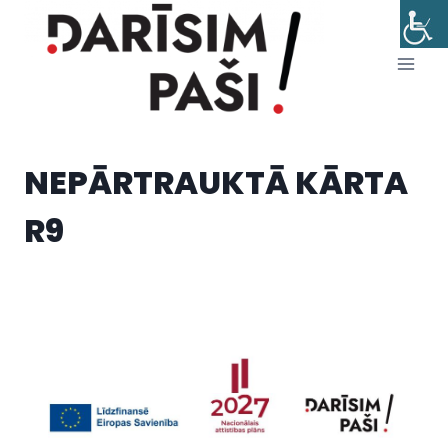
Skip
to
content
NEPĀRTRAUKTĀ KĀRTA
R9