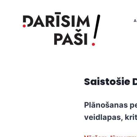
Skip
to
content
A
Saistošie 
Plānošanas per
veidlapas, kri