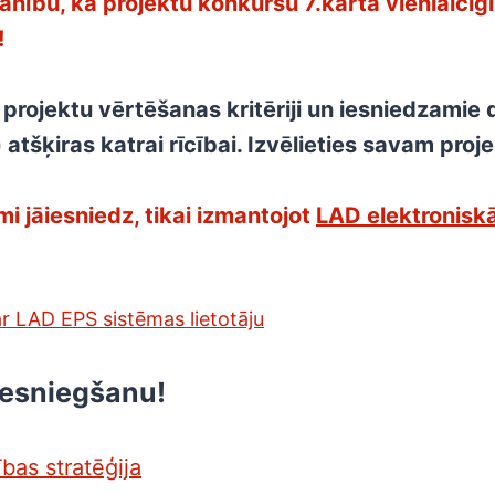
ību, ka projektu konkursu 7.kārtā vienlaicīgi 
!
rojektu vērtēšanas kritēriji un iesniedzamie
tšķiras katrai rīcībai. Izvēlieties savam proj
i jāiesniedz, tikai izmantojot
LAD elektronisk
r LAD EPS sistēmas lietotāju
iesniegšanu!
ības stratēģija