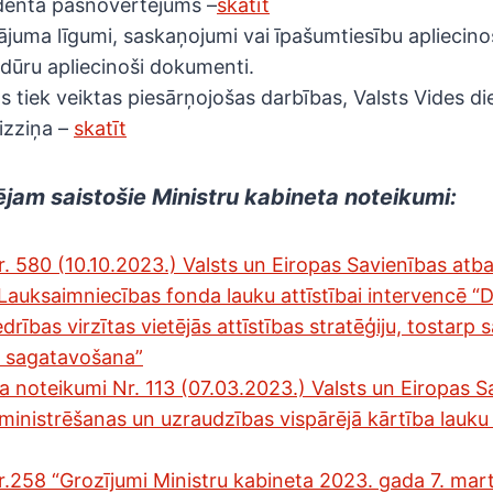
denta pašnovērtējums –
skatīt
juma līgumi, saskaņojumi vai īpašumtiesību apliecino
dūru apliecinoši dokumenti.
s tiek veiktas piesārņojošas darbības, Valsts Vides d
izziņa –
skatīt
ējam saistošie Ministru kabineta noteikumi:
 580 (10.10.2023.) Valsts un Eiropas Savienības atba
 Lauksaimniecības fonda lauku attīstībai intervencē “
drības virzītas vietējās attīstības stratēģiju, tostarp
to sagatavošana”
a noteikumi Nr. 113 (07.03.2023.) Valsts un Eiropas S
dministrēšanas un uzraudzības vispārējā kārtība lauku
.258 “Grozījumi Ministru kabineta 2023. gada 7. ma