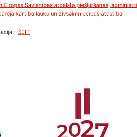
un Eiropas Savienības atbalsta piešķiršanas, administ
ārējā kārtība lauku un zivsaimniecības attīstībai”
ācija –
ŠEIT