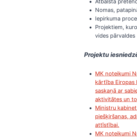
Atbalsta preten
Nomas, patapinā
Iepirkuma proce
Projektiem, kuro
vides pārvaldes 
Projektu iesniedz
MK noteikumi Nr.
kārtība Eiropas
saskaņā ar sabie
aktivitātes un 
Ministru kabinet
piešķiršanas, a
attīstībai.
MK noteikumi Nr