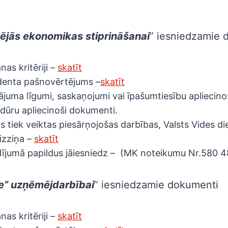
etējās ekonomikas stiprināšanai
” iesniedzamie 
nas kritēriji –
skatīt
denta pašnovērtējums –
skatīt
juma līgumi, saskaņojumi vai īpašumtiesību apliecino
dūru apliecinoši dokumenti.
s tiek veiktas piesārņojošas darbības, Valsts Vides d
izziņa –
skatīt
ījumā papildus jāiesniedz – (MK noteikumu Nr.580 4
te” uzņēmējdarbībai
” iesniedzamie dokumenti
nas kritēriji –
skatīt