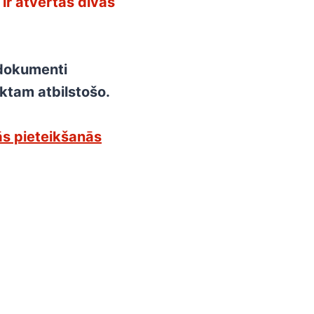
ir atvērtas divas
 dokumenti
ektam atbilstošo.
ās pieteikšanās