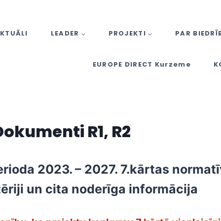
KTUĀLI
LEADER
PROJEKTI
PAR BIEDRĪ
EUROPE DIRECT Kurzeme
K
Dokumenti R1, R2
ioda 2023. – 2027. 7.kārtas normatīv
tēriji un cita noderīga informācija