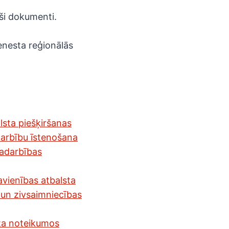
ši dokumenti.
ienesta reģionālās
lsta piešķiršanas
Darbību īstenošana
 sadarbības
avienības atbalsta
 un zivsaimniecības
rta noteikumos