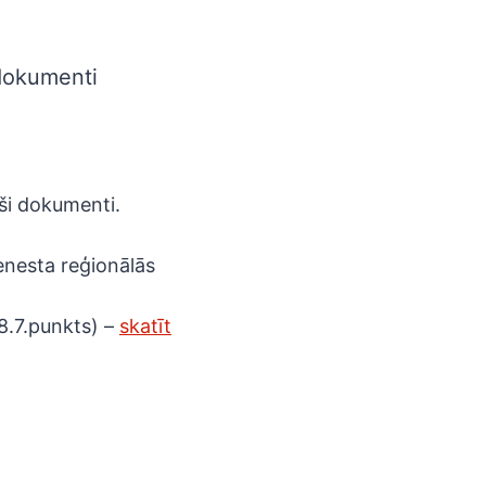
dokumenti
ši dokumenti.
ienesta reģionālās
8.7.punkts) –
skatīt