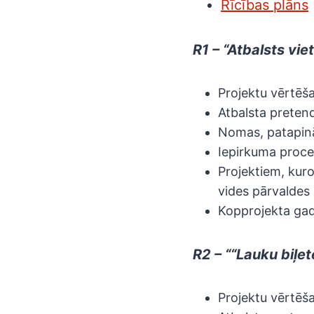
Rīcības plāns
R1 – “Atbalsts vi
Projektu vērtēša
Atbalsta preten
Nomas, patapinā
Iepirkuma proce
Projektiem, kuro
vides pārvaldes 
Kopprojekta gad
R2 – ““Lauku biļe
Projektu vērtēša