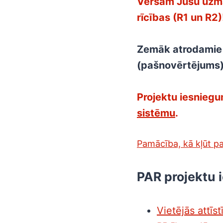
Vēršam Jūsu uzman
rīcības (R1 un R2)
Zemāk atrodamie p
(pašnovērtējums) a
Projektu iesniegum
sistēmu
.
Pamācība, kā kļūt pa
PAR projektu 
Vietējās attīst