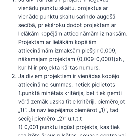
vienādu punktu skaitu, projektus ar
vienādo punktu skaitu sarindo augošā
secībā, priekšroku dodot projektam ar
lielākām kopējām attiecināmām izmaksām.
Projektam ar lielākām kopējām
attiecināmām izmaksām piešķir 0,009,
nākamajam projektam (0,009-0,0001)xN,
kur N ir projekta kārtas numurs.
Ja diviem projektiem ir vienādas kopējo
attiecināmo summas, netiek pielietots
1.punktā minētais kritērijs, bet tiek ņemti
vērā zemāk uzskaitītie kritēriji, piemērojot
„1)“. Ja nav iespējams piemērot „1)“, tad
secīgi piemēro „2)“ u.t.t.t
1) 0,001 punktu iegūst projekts, kas tiek
realizēts ārpus pilsētas, novada centra vai