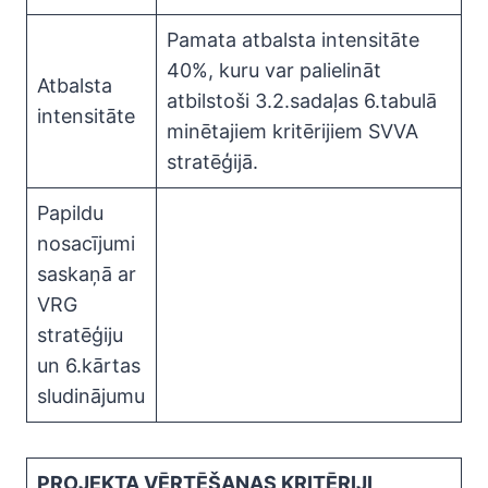
Pamata atbalsta intensitāte
40%, kuru var palielināt
Atbalsta
atbilstoši 3.2.sadaļas 6.tabulā
intensitāte
minētajiem kritērijiem SVVA
stratēģijā.
Papildu
nosacījumi
saskaņā ar
VRG
stratēģiju
un 6.kārtas
sludinājumu
PROJEKTA VĒRTĒŠANAS KRITĒRIJI