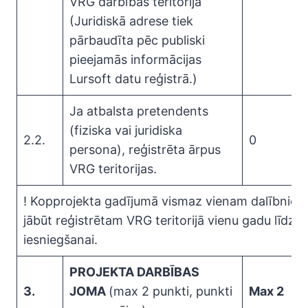
VRG darbības teritorijā
(Juridiskā adrese tiek
pārbaudīta pēc publiski
pieejamās informācijas
Lursoft datu reģistrā.)
Ja atbalsta pretendents
(fiziska vai juridiska
2.2.
0
persona), reģistrēta ārpus
VRG teritorijas.
! Kopprojekta gadījumā vismaz vienam dalībnie
jābūt reģistrētam VRG teritorijā vienu gadu līdz p
iesniegšanai.
PROJEKTA DARBĪBAS
3.
JOMA
(max 2 punkti, punkti
Max 2