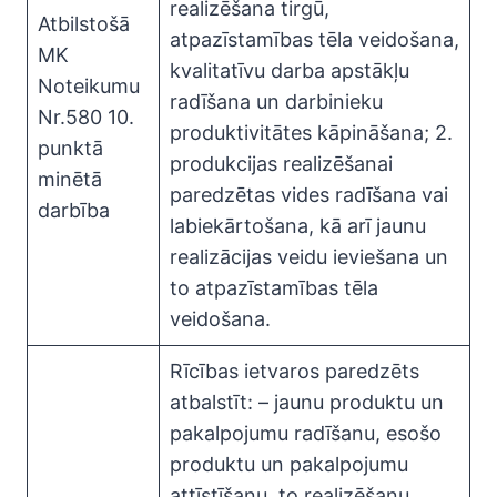
realizēšana tirgū,
Atbilstošā
atpazīstamības tēla veidošana,
MK
kvalitatīvu darba apstākļu
Noteikumu
radīšana un darbinieku
Nr.580 10.
produktivitātes kāpināšana; 2.
punktā
produkcijas realizēšanai
minētā
paredzētas vides radīšana vai
darbība
labiekārtošana, kā arī jaunu
realizācijas veidu ieviešana un
to atpazīstamības tēla
veidošana.
Rīcības ietvaros paredzēts
atbalstīt: – jaunu produktu un
pakalpojumu radīšanu, esošo
produktu un pakalpojumu
attīstīšanu, to realizēšanu