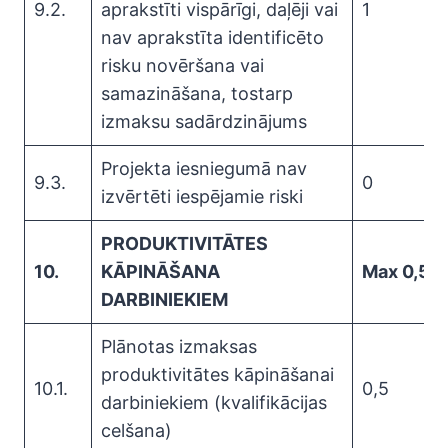
9.2.
aprakstīti vispārīgi, daļēji vai
1
nav aprakstīta identificēto
risku novēršana vai
samazināšana, tostarp
izmaksu sadārdzinājums
Projekta iesniegumā nav
9.3.
0
izvērtēti iespējamie riski
PRODUKTIVITĀTES
10.
KĀPINĀŠANA
Max 0,5
DARBINIEKIEM
Plānotas izmaksas
produktivitātes kāpināšanai
10.1.
0,5
darbiniekiem (kvalifikācijas
celšana)