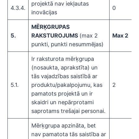
projektā nav iekļautas
4.3.4.
0
inovācijas
MĒRĶGRUPAS
5.
RAKSTUROJUMS
(max 2
Max 2
punkti, punkti nesummējas)
Ir raksturota mērķgrupa
(nosaukta, aprakstīta) un
tās vajadzības saistībā ar
5.1.
produktu/pakalpojumu, kas
2
pamatots projektā un ir
skaidri un nepārprotami
saprotams trešajai personai.
Mērķgrupa apzināta, bet
nav pamatota tās saistība ar