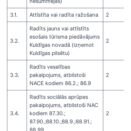
nesummējas)
3.1.
Attīstīta vai radīta ražošana
2
Radīts jauns vai attīstīts
esošais tūrisma piedāvājums
3.2.
2
Kuldīgas novadā (izņemot
Kuldīgas pilsētu)
Radīts veselības
3.3.
pakalpojums, atbilstoši
2
NACE kodiem 86.2.; 86.9
Radīts sociālās aprūpes
pakalpojums, atbilstoši NAC
3.4.
kodiem 87.30.;
2
87.90.;88.10.;88.9.;88.91.;
88.99.