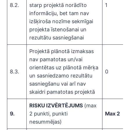
8.2.
starp projektā norādīto
1
informāciju, bet tam nav
izšķiroša nozīme sekmīgai
projekta īstenošanai un
rezultātu sasniegšanai
Projektā plānotā izmaksas
nav pamatotas un/vai
orientētas uz plānotā mērķa
8.3.
0
un sasniedzamo rezultātu
sasniegšanu vai arī nav
skaidri pamatotas projektā
RISKU IZVĒRTĒJUMS
(max
9.
2 punkti, punkti
Max 2
nesummējas)