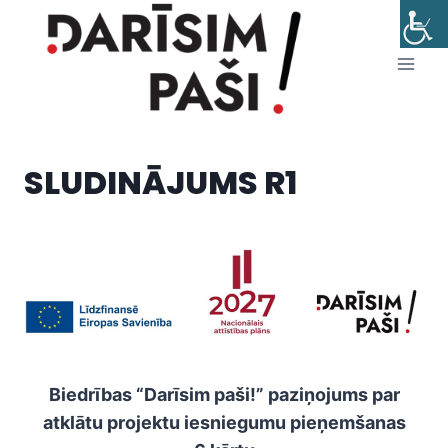
Skip
to
content
SLUDINĀJUMS R1
Biedrības “Darīsim paši!” paziņojums par
atklātu projektu iesniegumu pieņemšanas