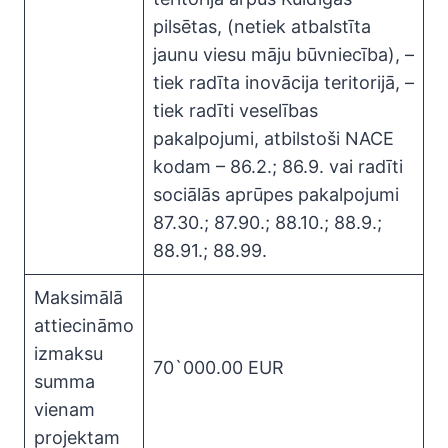
pilsētas, (netiek atbalstīta
jaunu viesu māju būvniecība), –
tiek radīta inovācija teritorijā, –
tiek radīti veselības
pakalpojumi, atbilstoši NACE
kodam – 86.2.; 86.9. vai radīti
sociālās aprūpes pakalpojumi
87.30.; 87.90.; 88.10.; 88.9.;
88.91.; 88.99.
Maksimālā
attiecināmo
izmaksu
70`000.00 EUR
summa
vienam
projektam