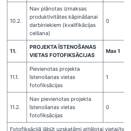
Nav plānotas izmaksas
produktivitātes kāpināšanai
10.2.
0
darbiniekiem (kvalifikācijas
celšana)
PROJEKTA ĪSTENOŠANAS
11.
Max 1
VIETAS FOTOFIKSĀCIJAS
Pievienotas projekta
11.1.
īstenošanas vietas
1
fotofiksācijas
Nav pievienotas projekta
11.2.
īstenošanas vietas
0
fotofiksācijas
Fotofiksācijā jābūt uzskatāmi attēlotai vietai/terito