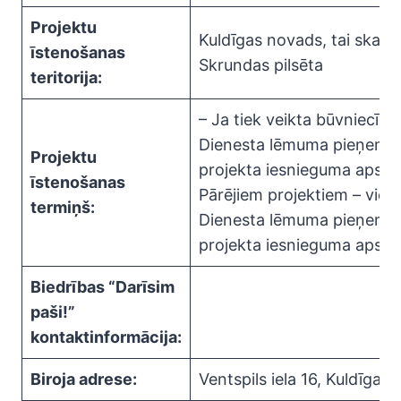
Projektu
Kuldīgas novads, tai skaitā
īstenošanas
Skrundas pilsēta
teritorija:
– Ja tiek veikta būvniecība 
Dienesta lēmuma pieņemš
Projektu
projekta iesnieguma apstip
īstenošanas
Pārējiem projektiem – vien
termiņš:
Dienesta lēmuma pieņemš
projekta iesnieguma apstip
Biedrības “Darīsim
paši!”
kontaktinformācija:
Biroja adrese:
Ventspils iela 16, Kuldīga