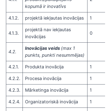
kopumā ir inovatīvs
4.1.2.
projektā iekļautas inovācijas
1
projektā nav iekļautas
4.1.3.
0
inovācijas
Inovācijas veids
(max 1
4.2.
punkts, punkti nesummējas)
4.2.1.
Produkta inovācija
1
4.2.2.
Procesa inovācija
1
4.2.3.
Mārketinga inovācija
1
4.2.4.
Organizatoriskā inovācija
1