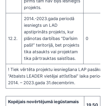
pirms tam nav bijis iesniegts
projekts.
2014.-2023.gada periodā
iesniegts un LAD
apstiprināts projekts, kur
12.2.
plānotas darbības “Darīsim
0
paši!” teritorijā, bet projekts
tika atsaukts vai projektam
tika pārtrauktas saistības.
! Tiek vērtēta projektu iesniegšana LAP pasākum
“Atbalsts LEADER vietējai attīstībai” laika periodā
2014. – 2023.gada 31.decembrim.
Kopējais novērtējumā iegūstamais
19,50