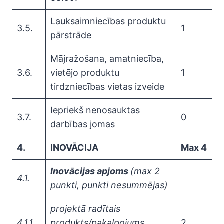
Lauksaimniecības produktu
3.5.
1
pārstrāde
Mājražošana, amatniecība,
3.6.
vietējo produktu
1
tirdzniecības vietas izveide
Iepriekš nenosauktas
3.7.
0
darbības jomas
4.
INOVĀCIJA
Max 4
Inovācijas apjoms
(max 2
4.1.
punkti, punkti nesummējas)
projektā radītais
4.1.1.
produkts/pakalpojums
2