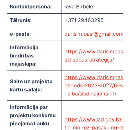
Kontaktpersona:
Ieva Birbele
Tālrunis:
+371 29463295
e-pasts:
darisim.pasi@gmail.com
Informācija
https://www.darisimpasi.lv/
biedrības
attistibas-strategija/
mājaslapā:
https://www.darisimpasi.l
Saite uz projektu
periods-2023-2027/6-kart
kārtu sadaļu:
riciba/sludinajums-r1/
Informācija par
projektu konkursu
https://www.lad.gov.lv/lv/
pieejama Lauku
termini-uz-pasakumu-elfl