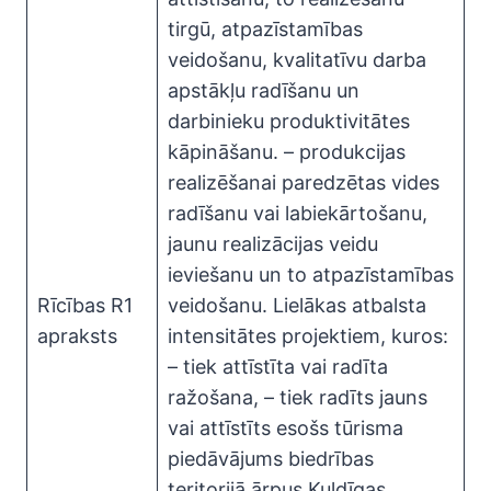
tirgū, atpazīstamības
veidošanu, kvalitatīvu darba
apstākļu radīšanu un
darbinieku produktivitātes
kāpināšanu. – produkcijas
realizēšanai paredzētas vides
radīšanu vai labiekārtošanu,
jaunu realizācijas veidu
ieviešanu un to atpazīstamības
Rīcības R1
veidošanu. Lielākas atbalsta
apraksts
intensitātes projektiem, kuros:
– tiek attīstīta vai radīta
ražošana, – tiek radīts jauns
vai attīstīts esošs tūrisma
piedāvājums biedrības
teritorijā ārpus Kuldīgas