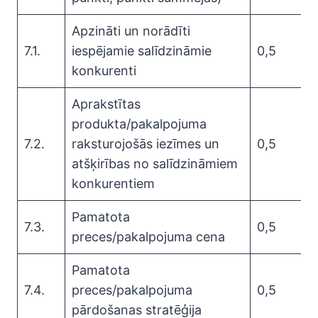
Apzināti un norādīti
7.1.
iespējamie salīdzināmie
0,5
konkurenti
Aprakstītas
produkta/pakalpojuma
7.2.
raksturojošās iezīmes un
0,5
atšķirības no salīdzināmiem
konkurentiem
Pamatota
7.3.
0,5
preces/pakalpojuma cena
Pamatota
7.4.
preces/pakalpojuma
0,5
pārdošanas stratēģija