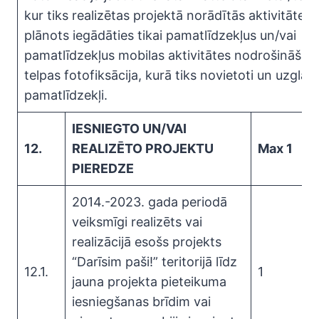
kur tiks realizētas projektā norādītās aktivitātes.
plānots iegādāties tikai pamatlīdzekļus un/vai
pamatlīdzekļus mobilas aktivitātes nodrošināšana
telpas fotofiksācija, kurā tiks novietoti un uzglab
pamatlīdzekļi.
IESNIEGTO UN/VAI
12.
REALIZĒTO PROJEKTU
Max 1
PIEREDZE
2014.-2023. gada periodā
veiksmīgi realizēts vai
realizācijā esošs projekts
“Darīsim paši!” teritorijā līdz
12.1.
1
jauna projekta pieteikuma
iesniegšanas brīdim vai