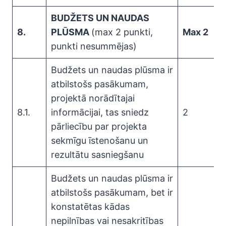
BUDŽETS UN NAUDAS
8.
PLŪSMA
(max 2 punkti,
Max 2
punkti nesummējas)
Budžets un naudas plūsma ir
atbilstošs pasākumam,
projektā norādītajai
8.1.
informācijai, tas sniedz
2
pārliecību par projekta
sekmīgu īstenošanu un
rezultātu sasniegšanu
Budžets un naudas plūsma ir
atbilstošs pasākumam, bet ir
konstatētas kādas
nepilnības vai nesakritības