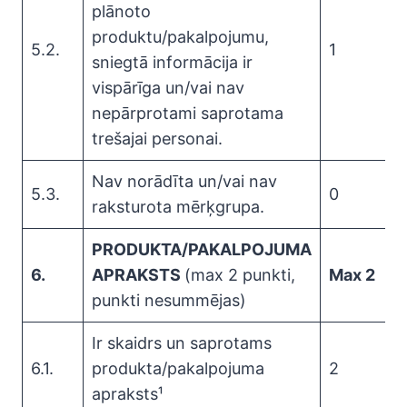
plānoto
produktu/pakalpojumu,
5.2.
1
sniegtā informācija ir
vispārīga un/vai nav
nepārprotami saprotama
trešajai personai.
Nav norādīta un/vai nav
5.3.
0
raksturota mērķgrupa.
PRODUKTA/PAKALPOJUMA
6.
APRAKSTS
(max 2 punkti,
Max 2
punkti nesummējas)
Ir skaidrs un saprotams
6.1.
produkta/pakalpojuma
2
apraksts¹