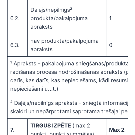
Daļējs/nepilnīgs²
6.2.
produkta/pakalpojuma
1
apraksts
nav produkta/pakalpojuma
6.3.
0
apraksts
¹ Apraksts – pakalpojuma sniegšanas/produkta
radīšanas procesa nodrošināšanas apraksts (pie
darīs, kas darīs, kas nepieciešams, kādi resursi
nepieciešami u.t.t.)
² Daļējs/nepilnīgs apraksts – sniegtā informācija 
skaidri un nepārprotami saprotama trešajai perso
TIRGUS IZPĒTE
(max 2
7.
Max 2
punkti, punkti summējas)