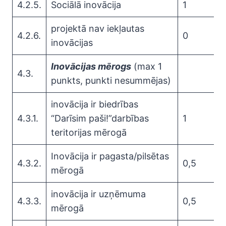
4.2.5.
Sociālā inovācija
1
projektā nav iekļautas
4.2.6.
0
inovācijas
Inovācijas mērogs
(max 1
4.3.
punkts, punkti nesummējas)
inovācija ir biedrības
4.3.1.
“Darīsim paši!”darbības
1
teritorijas mērogā
Inovācija ir pagasta/pilsētas
4.3.2.
0,5
mērogā
inovācija ir uzņēmuma
4.3.3.
0,5
mērogā