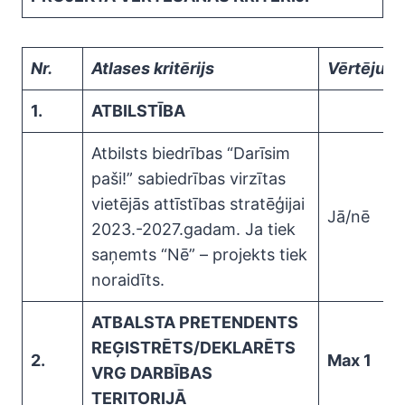
Nr.
Atlases kritērijs
Vērtējums
1.
ATBILSTĪBA
Atbilsts biedrības “Darīsim
paši!” sabiedrības virzītas
vietējās attīstības stratēģijai
Jā/nē
2023.-2027.gadam. Ja tiek
saņemts “Nē” – projekts tiek
noraidīts.
ATBALSTA PRETENDENTS
REĢISTRĒTS/DEKLARĒTS
2.
Max 1
VRG DARBĪBAS
TERITORIJĀ