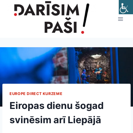
Skip
to
content
EUROPE DIRECT KURZEME
Eiropas dienu šogad
svinēsim arī Liepājā