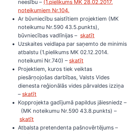
neesību –
(1.pielikums MK 28.02.2017.
noteikumiem Nr.104.
Ar būvniecību saistītiem projektiem (MK
noteikumu Nr.590 43.5.punkts),
būvniecības vadlīnijas –
skatīt
Uzskaites veidlapa par saņemto de minimis
atbalstu (1.pielikums MK 02.12.2014.
noteikumi Nr.740) –
skatīt
Projektiem, kuros tiek veiktas
piesārņojošas darbības, Valsts Vides
dienesta reģionālās vides pārvaldes izziņa
–
skatīt
Kopprojekta gadījumā papildus jāiesniedz –
(MK noteikumu Nr.590 43.8.punkts) –
skatīt
Atbalsta pretendenta pašnovērtējums –