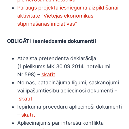
Paraugs projekta iesnieguma aizpildīšanai
aktivitātē “Vietējās ekonomikas
stiprināšanas iniciatīvas”
OBLIGĀTI
iesniedzamie dokumenti!
Atbalsta pretendenta deklarācija
(1.pielikums MK 30.09.2014. noteikumi
Nr.598) –
skatīt
Nomas, patapinājuma līgumi, saskaņojumi
vai īpašumtiesību apliecinoši dokumenti –
skatīt
Iepirkuma procedūru apliecinoši dokumenti
–
skatīt
Apliecinājums par interešu konflikta