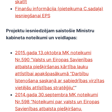
skatīt
Finanšu informācija (pieteikuma C.sadaļa)
iesniegšanai EPS
Projektu iesniedzējam saistošie Ministru
kabineta noteikumi un veidlapas:
2015.gada 13.oktobra MK noteikumi
Nr.590 “Valsts un Eiropas Savienības
atbalsta piešķiršanas kārtība lauku
attīstībai apakšpasākumā “Darbību
īstenošana saskaņā ar sabiedrības virzītas
vietējās attīstības stratēģiju”
“
2014.gada 30.septembra MK noteikumi
Nr.598 “Noteikumi par valsts un Eiropas
Savienības atbalsta piešķiršanu,