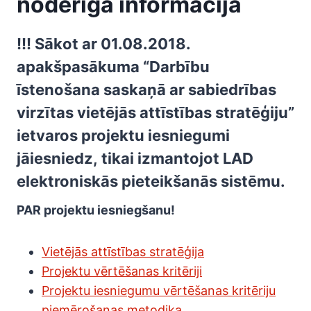
noderīga informācija
!!! S
ākot ar 01.08.2018.
a
pakšpasākuma “Darbību
īstenošana saskaņā ar sabiedrības
virzītas vietējās attīstības stratēģiju”
ietvaros projektu iesniegumi
jāiesniedz,
tikai
izmantojot
LAD
elektroniskās pieteikšanās sistēmu
.
PAR projektu iesniegšanu!
Vietējās attīstības stratēģija
Projektu vērtēšanas kritēriji
Projektu iesniegumu vērtēšanas kritēriju
piemērošanas metodika