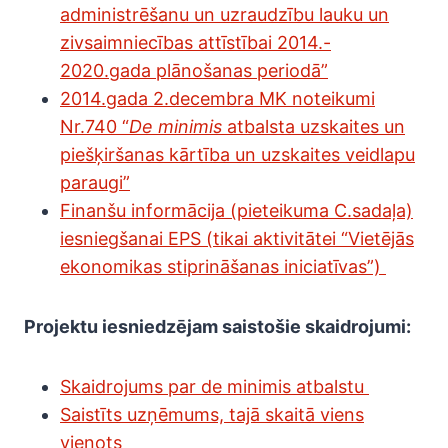
administrēšanu un uzraudzību lauku un
zivsaimniecības attīstībai 2014.-
2020.gada plānošanas periodā”
2014.gada 2.decembra MK noteikumi
Nr.740 “
De minimis
atbalsta uzskaites un
piešķiršanas kārtība un uzskaites veidlapu
paraugi”
Finanšu informācija (pieteikuma C.sadaļa)
iesniegšanai EPS (tikai aktivitātei “Vietējās
ekonomikas stiprināšanas iniciatīvas”)
Projektu iesniedzējam saistošie skaidrojumi:
Skaidrojums par de minimis atbalstu
Saistīts uzņēmums, tajā skaitā viens
vienots