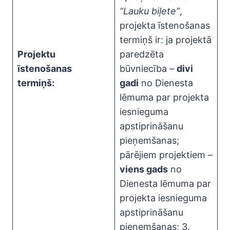
“Lauku biļete”
,
projekta īstenošanas
termiņš ir: ja projektā
Projektu
paredzēta
īstenošanas
būvniecība –
divi
termiņš:
gadi
no Dienesta
lēmuma par projekta
iesnieguma
apstiprināšanu
pieņemšanas;
pārējiem projektiem –
viens gads
no
Dienesta lēmuma par
projekta iesnieguma
apstiprināšanu
pieņemšanas; 3.