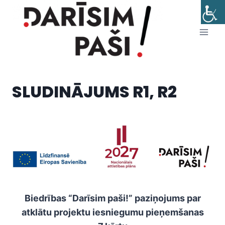
Skip
to
content
SLUDINĀJUMS R1, R2
Biedrības “Darīsim paši!” paziņojums par
atklātu projektu iesniegumu pieņemšanas