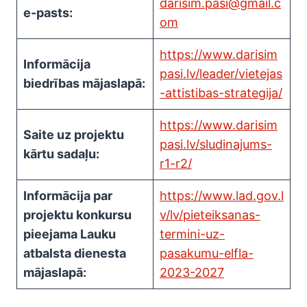
darisim.pasi@gmail.c
e-pasts:
om
https://www.darisim
Informācija
pasi.lv/leader/vietejas
biedrības mājaslapā:
-attistibas-strategija/
https://www.darisim
Saite uz projektu
pasi.lv/sludinajums-
kārtu sadaļu:
r1-r2/
Informācija par
https://www.lad.gov.l
projektu konkursu
v/lv/pieteiksanas-
pieejama Lauku
termini-uz-
atbalsta dienesta
pasakumu-elfla-
mājaslapā:
2023-2027