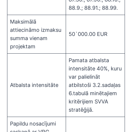
88.9.; 88.91.; 88.99.
Maksimālā
attiecināmo izmaksu
50`000.00 EUR
summa vienam
projektam
Pamata atbalsta
intensitāte 40%, kuru
var palielināt
Atbalsta intensitāte
atbilstoši 3.2.sadaļas
6.tabulā minētajiem
kritērijiem SVVA
stratēģijā.
Papildu nosacījumi
saskaņā ar VRG