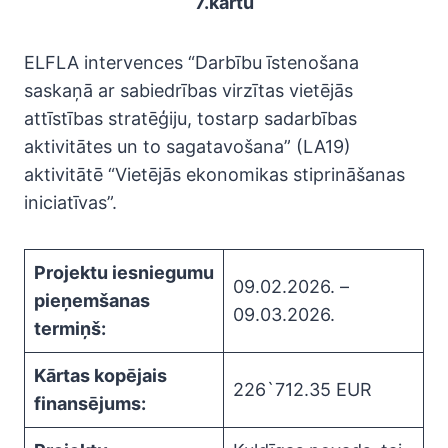
7.kārtu
ELFLA intervences “Darbību īstenošana
saskaņā ar sabiedrības virzītas vietējās
attīstības stratēģiju, tostarp sadarbības
aktivitātes un to sagatavošana” (LA19)
aktivitātē “Vietējās ekonomikas stiprināšanas
iniciatīvas”.
Projektu iesniegumu
09.02.2026. –
pieņemšanas
09.03.2026.
termiņš:
Kārtas kopējais
226`712.35 EUR
finansējums: