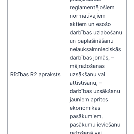
reglamentējošiem
normatīvajiem
aktiem un esošo
darbības uzlabošanu
un paplašināšanu
nelauksaimnieciskās
darbības jomās, –
mājražošanas
Rīcības R2 apraksts
uzsākšanu vai
attīstīšanu, –
darbības uzsākšanu
jauniem aprites
ekonomikas
pasākumiem,
pasākumu ieviešanu
ražošanā vai