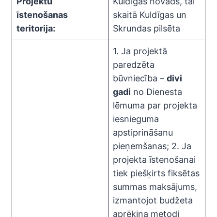
Projektu
Kuldīgas novads, tai
īstenošanas
skaitā Kuldīgas un
teritorija:
Skrundas pilsēta
1. Ja projektā
paredzēta
būvniecība –
divi
gadi
no Dienesta
lēmuma par projekta
iesnieguma
apstiprināšanu
pieņemšanas; 2. Ja
projekta īstenošanai
tiek piešķirts fiksētas
summas maksājums,
izmantojot budžeta
aprēķina metodi