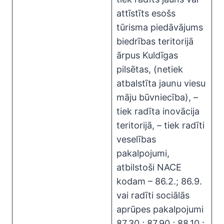
attīstīts esošs
tūrisma piedāvājums
biedrības teritorijā
ārpus Kuldīgas
pilsētas, (netiek
atbalstīta jaunu viesu
māju būvniecība), –
tiek radīta inovācija
teritorijā, – tiek radīti
veselības
pakalpojumi,
atbilstoši NACE
kodam – 86.2.; 86.9.
vai radīti sociālās
aprūpes pakalpojumi
87.30.; 87.90.; 88.10.;