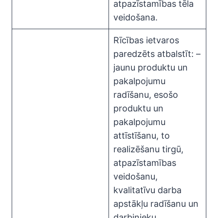
atpazīstamības tēla
veidošana.
Rīcības ietvaros
paredzēts atbalstīt: –
jaunu produktu un
pakalpojumu
radīšanu, esošo
produktu un
pakalpojumu
attīstīšanu, to
realizēšanu tirgū,
atpazīstamības
veidošanu,
kvalitatīvu darba
apstākļu radīšanu un
darbinieku