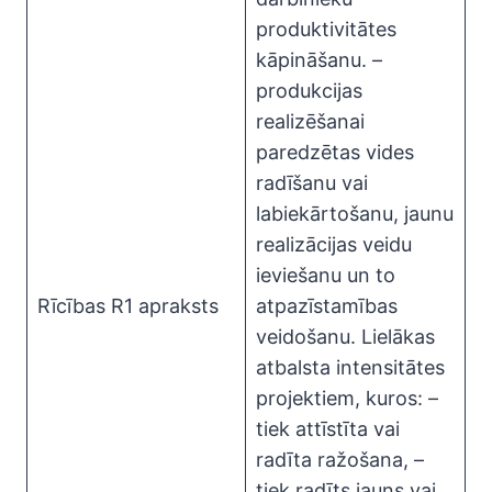
produktivitātes
kāpināšanu. –
produkcijas
realizēšanai
paredzētas vides
radīšanu vai
labiekārtošanu, jaunu
realizācijas veidu
ieviešanu un to
Rīcības R1 apraksts
atpazīstamības
veidošanu. Lielākas
atbalsta intensitātes
projektiem, kuros: –
tiek attīstīta vai
radīta ražošana, –
tiek radīts jauns vai