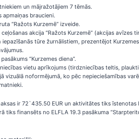
niekiem un mājražotājiem 7 tēmās.
s apmaiņas braucieni.
ruta “Ražots Kurzemē” izveide.
 ceļošanas akcija “Ražots Kurzemē” (akcijas avīzes t
 iepazīšanās tūre žurnālistiem, prezentējot Kurzemes
āvājumus.
 pasākums “Kurzemes diena”.
niecības vietu aprīkojums (tirdzniecības teltis, plaukti
ā vizuālā noformējumā, ko pēc nepieciešamības varē
matnieki.
aksas ir 72`435.50 EUR un aktivitātes tiks īstenotas l
ā tiks finansēts no ELFLA 19.3 pasākuma “Starpterito