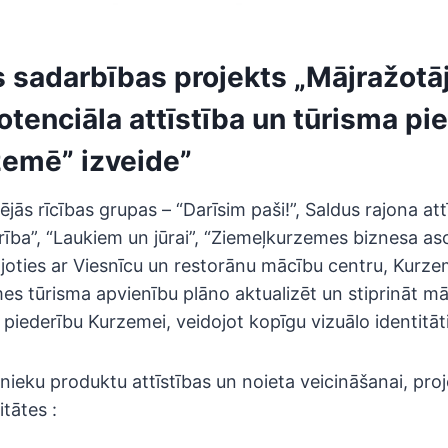
s sadarbības projekts „Mājražotā
tenciāla attīstība un tūrisma p
zemē” izveide”
ās rīcības grupas – “Darīsim paši!”, Saldus rajona attī
rība”, “Laukiem un jūrai”, “Ziemeļkurzemes biznesa as
joties ar Viesnīcu un restorānu mācību centru, Kurz
es tūrisma apvienību plāno aktualizēt un stiprināt mā
piederību Kurzemei, veidojot kopīgu vizuālo identitāti
ieku produktu attīstības un noieta veicināšanai, proj
tātes :