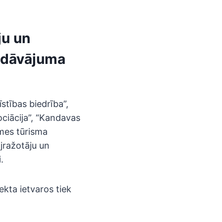
ju un
iedāvājuma
stības biedrība”,
ociācija”, “Kandavas
emes tūrisma
jražotāju un
.
ekta ietvaros tiek