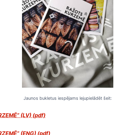
Jaunos bukletus iespējams lejupielādēt šeit:
RZEMĒ” (LV) (pdf)
RZEMĒ” (ENG) (pdf)