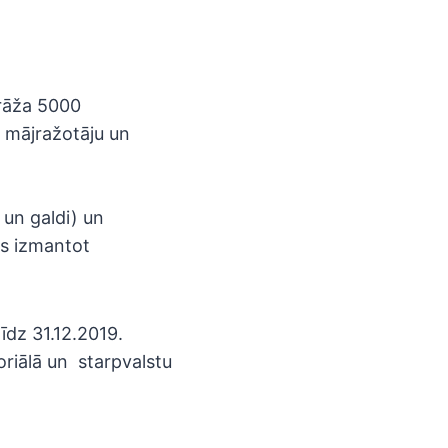
irāža 5000
 mājražotāju un
 un galdi) un
s izmantot
īdz 31.12.2019.
riālā un starpvalstu