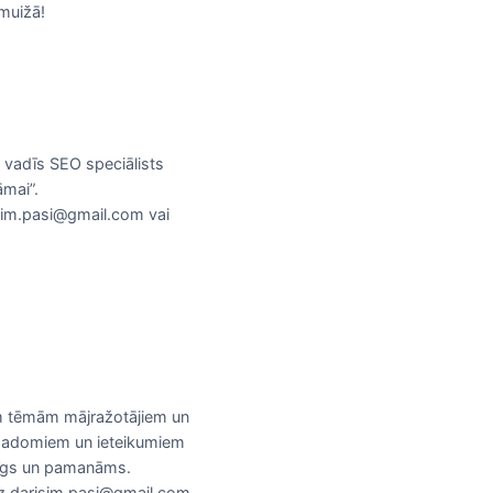
muižā!
 vadīs SEO speciālists
āmai”.
risim.pasi@gmail.com vai
ām tēmām mājražotājiem un
 padomiem un ieteikumiem
irīgs un pamanāms.
u uz darisim.pasi@gmail.com