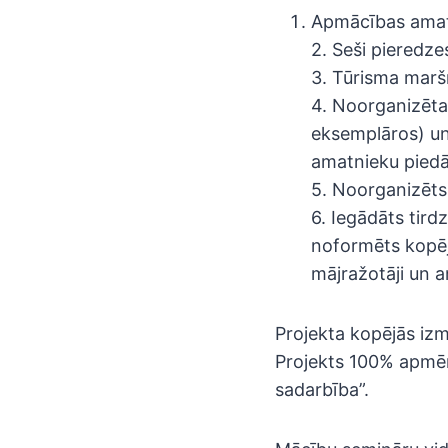
Apmācības amat
2. Seši pieredze
3. Tūrisma marš
4. Noorganizēta
eksemplāros) un
amatnieku pied
5. Noorganizēts
6. Iegādāts tirdz
noformēts kopēj
mājražotāji un a
Projekta kopējās izm
Projekts 100% apmēr
sadarbība”.