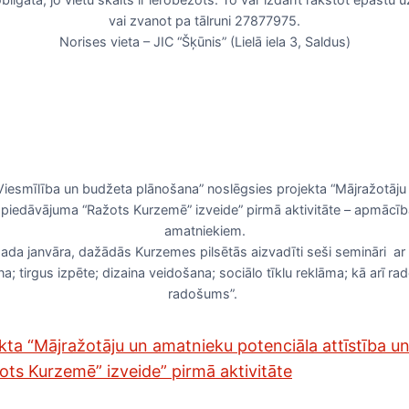
vai zvanot pa tālruni 27877975.
Norises vieta – JIC “Šķūnis” (Lielā iela 3, Saldus)
 “Viesmīlība un budžeta plānošana” noslēgsies projekta “Mājražotāj
a piedāvājuma “Ražots Kurzemē” izveide” pirmā aktivitāte – apmācī
amatniekiem.
a janvāra, dažādās Kurzemes pilsētās aizvadīti seši semināri ar 
 tirgus izpēte; dizaina veidošana; sociālo tīklu reklāma; kā arī ra
radošums”.
kta “Mājražotāju un amatnieku potenciāla attīstība u
ts Kurzemē” izveide” pirmā aktivitāte