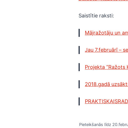
Saistītie raksti:
Mājražotāju un a
Jau 7.februārī – 
Projekta “Ražots 
2018.gadā uzsākt
PRAKTISKAISRAD
Pieteikšanās līdz 20.febr