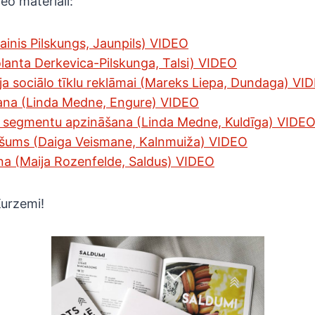
eo materiāli:
inis Pilskungs, Jaunpils) VIDEO
lanta Derkevica-Pilskunga, Talsi) VIDEO
eja sociālo tīklu reklāmai (Mareks Liepa, Dundaga) VI
ana (Linda Medne, Engure) VIDEO
n segmentu apzināšana (Linda Medne, Kuldīga) VIDE
ošums (Daiga Veismane, Kalnmuiža) VIDEO
na (Maija Rozenfelde, Saldus) VIDEO
Kurzemi!