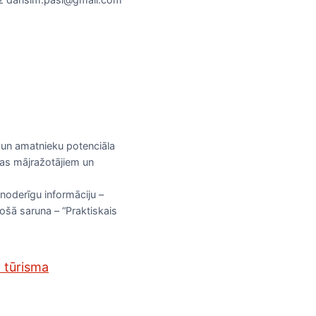
u un amatnieku potenciāla
bas mājražotājiem un
noderīgu informāciju –
došā saruna – “Praktiskais
n tūrisma