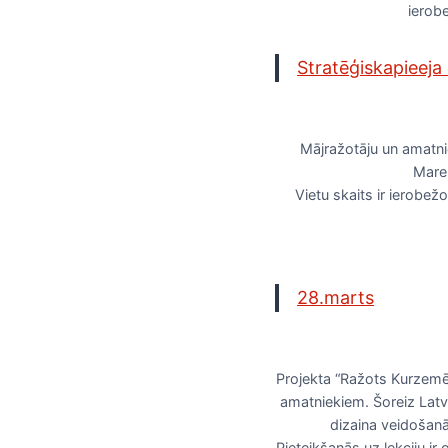
ierob
Stratēģiskapieeja 
Mājražotāju un amatni
Marek
Vietu skaits ir ierobež
28.marts
Projekta “Ražots Kurzemē
amatniekiem. Šoreiz Latv
dizaina veidošanā
Pieteikšanās uz lekciju ir