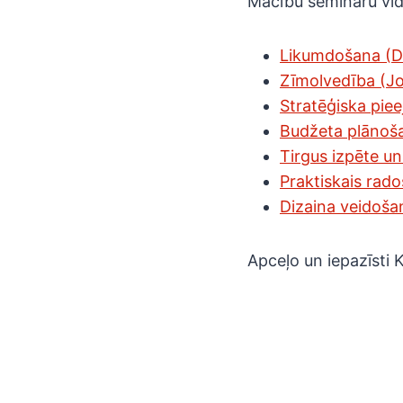
Mācību semināru vid
Likumdošana (Da
Zīmolvedība (Jo
Stratēģiska pie
Budžeta plānoš
Tirgus izpēte u
Praktiskais rad
Dizaina veidoša
Apceļo un iepazīsti 