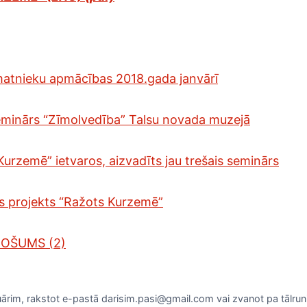
matnieku apmācības 2018.gada janvārī
seminārs “Zīmolvedība” Talsu novada muzejā
Kurzemē” ietvaros, aizvadīts jau trešais seminārs
s projekts “Ražots Kurzemē”
OŠUMS (2)
uārim, rakstot e-pastā darisim.pasi@gmail.com vai zvanot pa tālruni