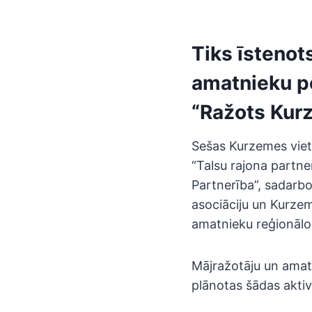
Tiks īstenot
amatnieku po
“Ražots Kur
Sešas Kurzemes vietēj
“Talsu rajona partne
Partnerība”, sadarbo
asociāciju un Kurzem
amatnieku reģionālo 
Mājražotāju un amatn
plānotas šādas aktivi