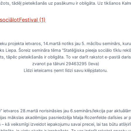
ežots, tādēļ pieteikšanās uz pasākumu ir obligāta. Uz tikšanos Kaln
sociālotFestival (1)
eku projekta ietvaros, 14.martā notiks jau 5. mācību seminārs, kuru
s Liepa. Šoreiz semināra tēma “Statēģiska pieeja sociālo tīklu rekl
ots, tāpēc pieteikšanās ir obligāta. To var darīt rakstot e-pastā da
zvanot pa tālruni 29463295 (Ieva)
Līdzi ieteicams ņemt līdzi savu klēpjdatoru.
” ietvaros 28.martā norisināsies jau 6.seminārs/lekcija par aktuāl
ijas mākslas akadēmijas pasniedzēja Maija Rozenfelde dalīsies ar
 – kā veiksmīgi izveidot iepakojumu savai precei, lai tas būtu atšķ
 obligāta, jo vietu skaits ir ierobežots. To var izdarīt rakstot epast