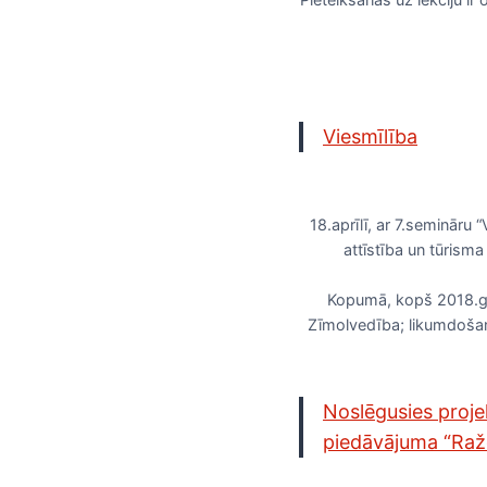
Viesmīlība
18.aprīlī, ar 7.semināru
attīstība un tūrism
Kopumā, kopš 2018.gad
Zīmolvedība; likumdošana;
Noslēgusies proje
piedāvājuma “Ražo