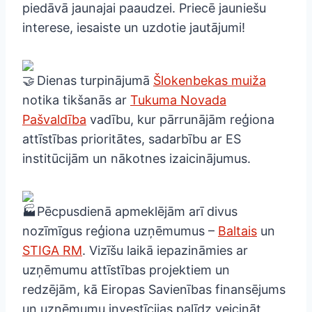
piedāvā jaunajai paaudzei. Priecē jauniešu
interese, iesaiste un uzdotie jautājumi!
Dienas turpinājumā
Šlokenbekas muiža
notika tikšanās ar
Tukuma Novada
Pašvaldība
vadību, kur pārrunājām reģiona
attīstības prioritātes, sadarbību ar ES
institūcijām un nākotnes izaicinājumus.
Pēcpusdienā apmeklējām arī divus
nozīmīgus reģiona uzņēmumus –
Baltais
un
STIGA RM
. Vizīšu laikā iepazināmies ar
uzņēmumu attīstības projektiem un
redzējām, kā Eiropas Savienības finansējums
un uzņēmumu investīcijas palīdz veicināt