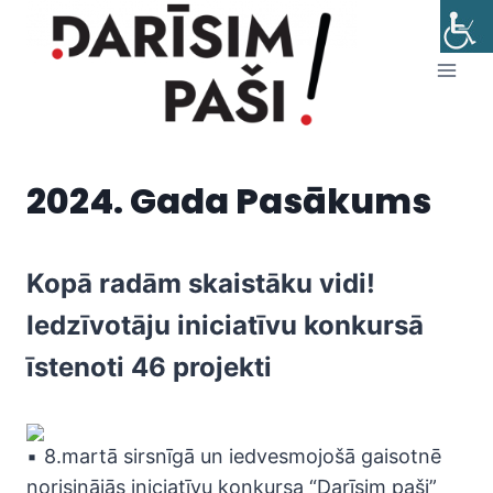
Skip
to
content
2024. Gada Pasākums
Kopā radām skaistāku vidi!
Iedzīvotāju iniciatīvu konkursā
īstenoti 46 projekti
8.martā sirsnīgā un iedvesmojošā gaisotnē
norisinājās iniciatīvu konkursa “Darīsim paši”