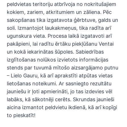
peldvietas teritoriju atbrīvoja no nokritušajiem
kokiem, zariem, atkritumiem un zāliena. Pēc
sakopšanas tika izgatavota ģērbtuve, galds un
soli. Izmantojot laukakmeņus, tika radīta arī
ugunskura vieta. Procesa laikā izgatavoti arī
pakāpieni, lai radītu ērtāku piekļūšanu Ventai
un kokā iekarinātas šūpoles. Sabiedrības
izglītošanas nolūkos izvietots informācijas
stends par tuvumā mītošo aizsargājamo putnu
– Lielo Gauru, kā arī aprakstīti atpūtas vietas
lietošanas noteikumi. Ar sasniegto rezultātu
jauniešu ir ļoti apmierināti, jo tas izdevies vēl
labāks, kā sākotnēji cerēts. Skrundas jaunieši
aicina izmantot peldvietu ikdienā, kā arī kopīgi
to pieskatīt!