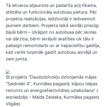
Tā ietvaros atjaunota un padarīta acij tīkama,
stilizēta un funkcionāla autobusu pietura. Pēc
projekta realizācijas, iedzīvotāji ir iedvesmoti
jauniem darbiem. Projekta laikā sevišķi priecīgi
bijuši bērni – izkāpjot no autobusa pēc skolas
vai dārziņa, bērni skrējuši skatīties cik tālu ir
pabeigti remontdarbi un ar nepacietību gaidīja,
kad varēs turpmāk gaidīt autobusu aizvējā un
zem jumta.
projekts “Daudzdzīvokļu dzīvojamās mājas
“Saldnieki 4″, Kurmāles pagastā, kāpņu telpas
remonts un energoefektivitātes uzlabošana” (
iesniedzējs – Malda Zeidaka, Kurmāles pagasts
Vilgāle)