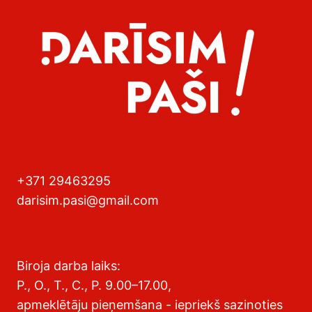
+371 29463295
darisim.pasi@gmail.com
Biroja darba laiks:
P., O., T., C., P. 9.00–17.00,
apmeklētāju pieņemšana - iepriekš sazinoties