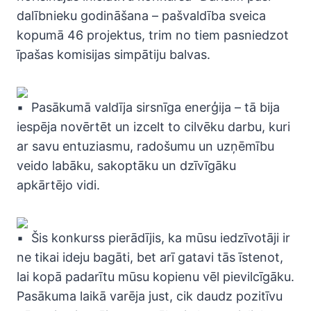
dalībnieku godināšana – pašvaldība sveica
kopumā 46 projektus, trim no tiem pasniedzot
īpašas komisijas simpātiju balvas.
Pasākumā valdīja sirsnīga enerģija – tā bija
iespēja novērtēt un izcelt to cilvēku darbu, kuri
ar savu entuziasmu, radošumu un uzņēmību
veido labāku, sakoptāku un dzīvīgāku
apkārtējo vidi.
Šis konkurss pierādījis, ka mūsu iedzīvotāji ir
ne tikai ideju bagāti, bet arī gatavi tās īstenot,
lai kopā padarītu mūsu kopienu vēl pievilcīgāku.
Pasākuma laikā varēja just, cik daudz pozitīvu