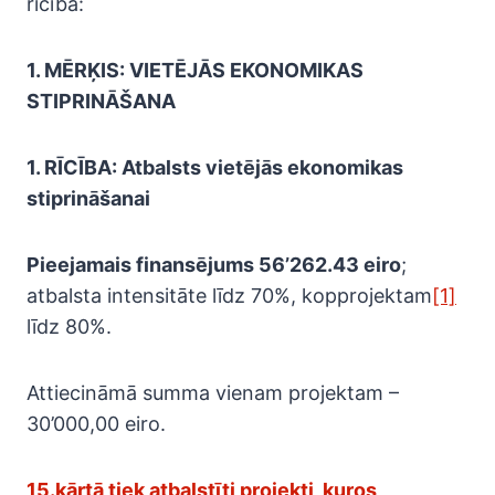
rīcībā:
1. MĒRĶIS: VIETĒJĀS EKONOMIKAS
STIPRINĀŠANA
1. RĪCĪBA: Atbalsts vietējās ekonomikas
stiprināšanai
Pieejamais finansējums 56’262.43 eiro
;
atbalsta intensitāte līdz 70%, kopprojektam
[1]
līdz 80%.
Attiecināmā summa vienam projektam –
30’000,00 eiro.
15.kārtā tiek atbalstīti projekti, kuros