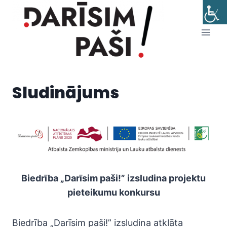
Skip
to
content
Sludinājums
Biedrība „Darīsim paši!” izsludina projektu
pieteikumu konkursu
Biedrība „Darīsim paši!” izsludina atklāta