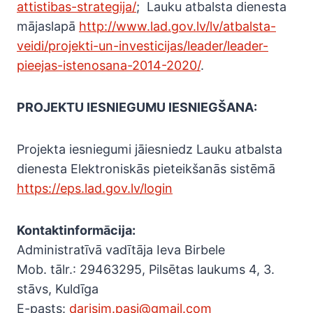
attistibas-strategija/
; Lauku atbalsta dienesta
mājaslapā
http://www.lad.gov.lv/lv/atbalsta-
veidi/projekti-un-investicijas/leader/leader-
pieejas-istenosana-2014-2020/
.
PROJEKTU IESNIEGUMU IESNIEGŠANA:
Projekta iesniegumi jāiesniedz Lauku atbalsta
dienesta Elektroniskās pieteikšanās sistēmā
https://eps.lad.gov.lv/login
Kontaktinformācija:
Administratīvā vadītāja Ieva Birbele
Mob. tālr.: 29463295, Pilsētas laukums 4, 3.
stāvs, Kuldīga
E-pasts:
darisim.pasi@gmail.com