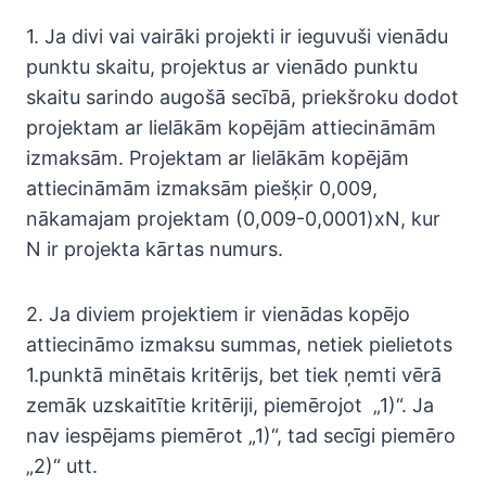
1. Ja divi vai vairāki projekti ir ieguvuši vienādu
punktu skaitu, projektus ar vienādo punktu
skaitu sarindo augošā secībā, priekšroku dodot
projektam ar lielākām kopējām attiecināmām
izmaksām. Projektam ar lielākām kopējām
attiecināmām izmaksām piešķir 0,009,
nākamajam projektam (0,009-0,0001)xN, kur
N ir projekta kārtas numurs.
2. Ja diviem projektiem ir vienādas kopējo
attiecināmo izmaksu summas, netiek pielietots
1.punktā minētais kritērijs, bet tiek ņemti vērā
zemāk uzskaitītie kritēriji, piemērojot „1)“. Ja
nav iespējams piemērot „1)“, tad secīgi piemēro
„2)“ utt.