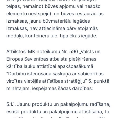
telpas, nemainot būves apjomu vai nesošo
elementu nestspēju), un būves restaurācijas
izmaksas, jaunu būvmateriālu iegādes
izmaksas, nav attiecināma pārvietojamās
moduļu, konteineru u.c. tipa ēkas iegāde.
Atbilstoši MK noteikumu Nr. 590 „Valsts un
Eiropas Savienības atbalsta piešķiršanas
kārtība lauku attīstībai apakšpasākumā
“Darbību īstenošana saskaņā ar sabiedrības
virzītas vietējās attīstības stratēģiju” 5. punktā
minētajam, iespējamas šādas darbības:
5.1.1. Jaunu produktu un pakalpojumu radīšana,
esošo produktu un pakalpojumu attīstīšana, to