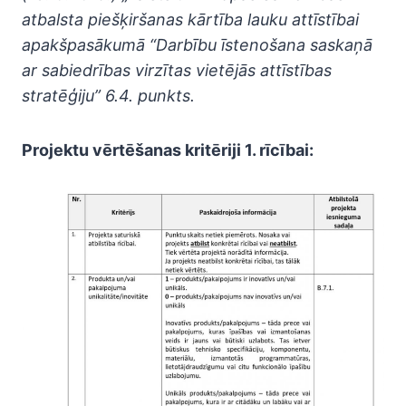
atbalsta piešķiršanas kārtība lauku attīstībai
apakšpasākumā “Darbību īstenošana saskaņā
ar sabiedrības virzītas vietējās attīstības
stratēģiju” 6.4. punkts.
Projektu vērtēšanas kritēriji 1. rīcībai: