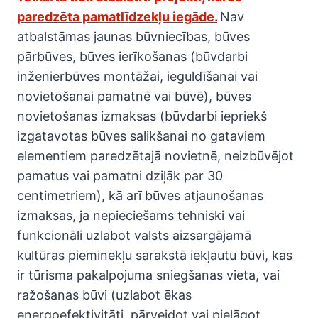
paredzēta pamatlīdzekļu iegāde.
Nav
atbalstāmas jaunas būvniecības, būves
pārbūves, būves ierīkošanas (būvdarbi
inženierbūves montāžai, ieguldīšanai vai
novietošanai pamatnē vai būvē), būves
novietošanas izmaksas (būvdarbi iepriekš
izgatavotas būves salikšanai no gataviem
elementiem paredzētajā novietnē, neizbūvējot
pamatus vai pamatni dziļāk par 30
centimetriem), kā arī būves atjaunošanas
izmaksas, ja nepieciešams tehniski vai
funkcionāli uzlabot valsts aizsargājamā
kultūras pieminekļu sarakstā iekļautu būvi, kas
ir tūrisma pakalpojuma sniegšanas vieta, vai
ražošanas būvi (uzlabot ēkas
energoefektivitāti, pārveidot vai pielāgot