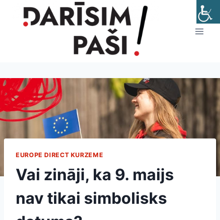
Skip
to
content
EUROPE DIRECT KURZEME
Vai zināji, ka 9. maijs
nav tikai simbolisks