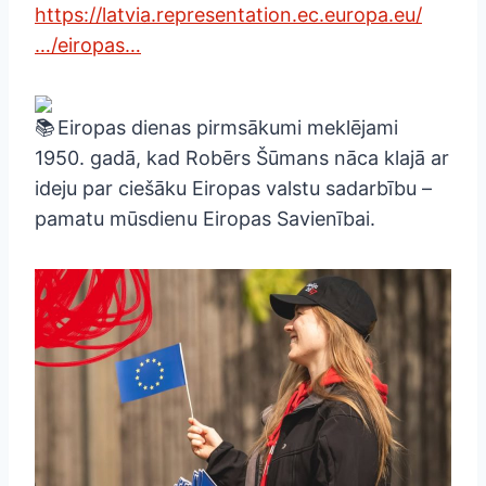
https://latvia.representation.ec.europa.eu/
…/eiropas…
Eiropas dienas pirmsākumi meklējami
1950. gadā, kad Robērs Šūmans nāca klajā ar
ideju par ciešāku Eiropas valstu sadarbību –
pamatu mūsdienu Eiropas Savienībai.