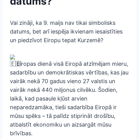
datums?
Vai zināji, ka 9. maijs nav tikai simbolisks
datums, bet arī iespēja ikvienam iesaistīties
un piedzīvot Eiropu tepat Kurzemē?
Eiropas dienā visā Eiropā atzīmējam mieru,
sadarbību un demokrātiskas vērtības, kas jau
vairāk nekā 70 gadus vieno 27 valstis un
vairāk nekā 440 miljonus cilvēku. Šodien,
laikā, kad pasaule kļūst arvien
neparedzamāka, tieši sadarbība Eiropā ir
mūsu spēks – tā palīdz stiprināt drošību,
atbalstīt ekonomiku un aizsargāt mūsu
brīvības.