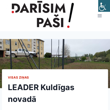
Skip
to
content
VISAS ZIŅAS
LEADER Kuldīgas
novadā