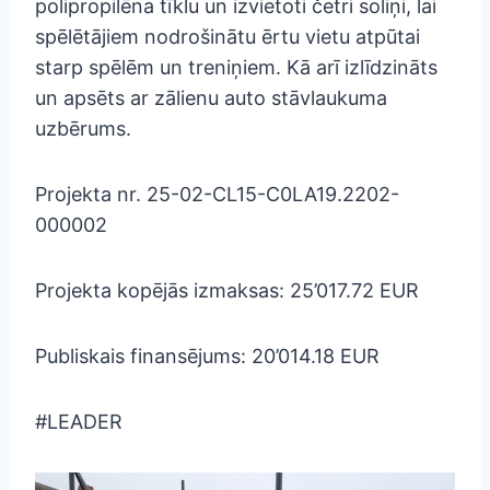
polipropilēna tīklu un izvietoti četri soliņi, lai
spēlētājiem nodrošinātu ērtu vietu atpūtai
starp spēlēm un treniņiem. Kā arī izlīdzināts
un apsēts ar zālienu auto stāvlaukuma
uzbērums.
Projekta nr. 25-02-CL15-C0LA19.2202-
000002
Projekta kopējās izmaksas: 25’017.72 EUR
Publiskais finansējums: 20’014.18 EUR
#LEADER