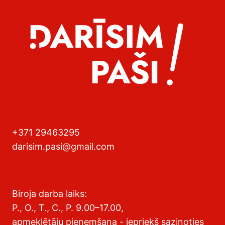
+371 29463295
darisim.pasi@gmail.com
Biroja darba laiks:
P., O., T., C., P. 9.00–17.00,
apmeklētāju pieņemšana - iepriekš sazinoties