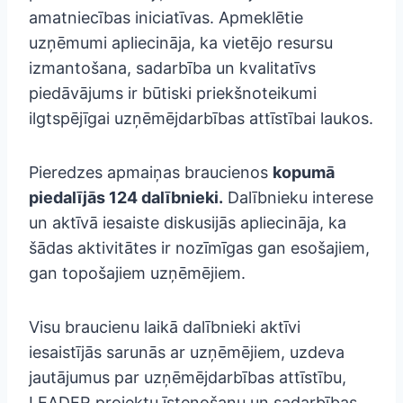
amatniecības iniciatīvas. Apmeklētie
uzņēmumi apliecināja, ka vietējo resursu
izmantošana, sadarbība un kvalitatīvs
piedāvājums ir būtiski priekšnoteikumi
ilgtspējīgai uzņēmējdarbības attīstībai laukos.
Pieredzes apmaiņas braucienos
kopumā
piedalījās 124 dalībnieki.
Dalībnieku interese
un aktīvā iesaiste diskusijās apliecināja, ka
šādas aktivitātes ir nozīmīgas gan esošajiem,
gan topošajiem uzņēmējiem.
Visu braucienu laikā dalībnieki aktīvi
iesaistījās sarunās ar uzņēmējiem, uzdeva
jautājumus par uzņēmējdarbības attīstību,
LEADER projektu īstenošanu un sadarbības