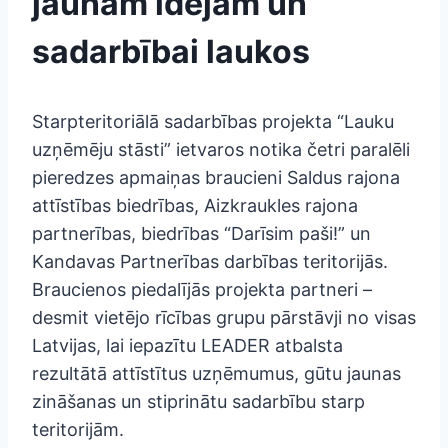
jaunām idejām un
sadarbībai laukos
Starpteritoriālā sadarbības projekta “Lauku
uzņēmēju stāsti” ietvaros notika četri paralēli
pieredzes apmaiņas braucieni Saldus rajona
attīstības biedrības, Aizkraukles rajona
partnerības, biedrības “Darīsim paši!” un
Kandavas Partnerības darbības teritorijās.
Braucienos piedalījās projekta partneri –
desmit vietējo rīcības grupu pārstāvji no visas
Latvijas, lai iepazītu LEADER atbalsta
rezultātā attīstītus uzņēmumus, gūtu jaunas
zināšanas un stiprinātu sadarbību starp
teritorijām.