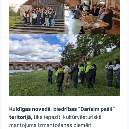
Kuldīgas novadā
,
biedrības “Darīsim paši!”
teritorijā
, tika iepazīti kultūrvēsturiskā
mantojuma izmantošanas piemēri