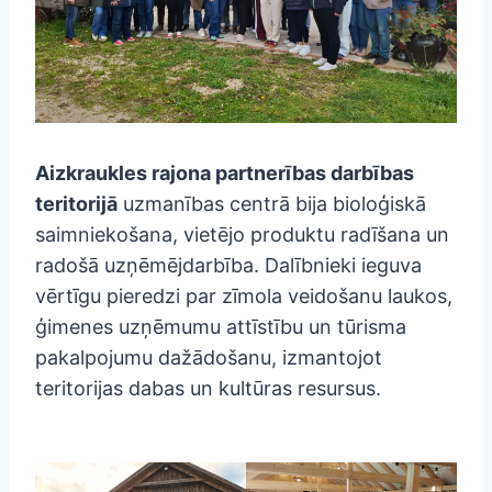
Aizkraukles rajona partnerības darbības
teritorijā
uzmanības centrā bija bioloģiskā
saimniekošana, vietējo produktu radīšana un
radošā uzņēmējdarbība. Dalībnieki ieguva
vērtīgu pieredzi par zīmola veidošanu laukos,
ģimenes uzņēmumu attīstību un tūrisma
pakalpojumu dažādošanu, izmantojot
teritorijas dabas un kultūras resursus.