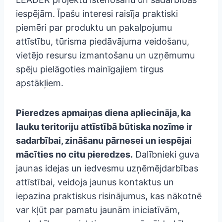
iespējām. Īpašu interesi raisīja praktiski
piemēri par produktu un pakalpojumu
attīstību, tūrisma piedāvājuma veidošanu,
vietējo resursu izmantošanu un uzņēmumu
spēju pielāgoties mainīgajiem tirgus
apstākļiem.
Pieredzes apmaiņas diena apliecināja, ka
lauku teritoriju attīstībā būtiska nozīme ir
sadarbībai, zināšanu pārnesei un iespējai
mācīties no citu pieredzes.
Dalībnieki guva
jaunas idejas un iedvesmu uzņēmējdarbības
attīstībai, veidoja jaunus kontaktus un
iepazina praktiskus risinājumus, kas nākotnē
var kļūt par pamatu jaunām iniciatīvām,