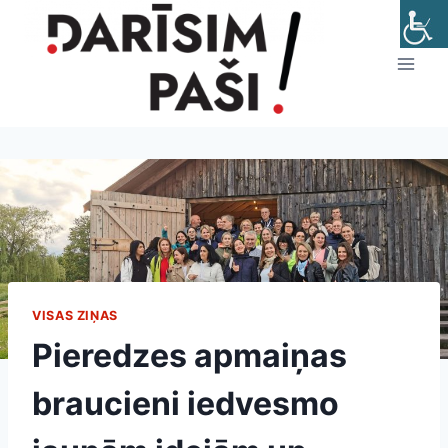
Skip
to
content
VISAS ZIŅAS
Pieredzes apmaiņas
braucieni iedvesmo