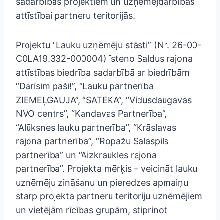
sadarbības projektiem un uzņēmējdarbības
attīstībai partneru teritorijās.
Projektu “Lauku uzņēmēju stāsti” (Nr. 26-00-
C0LA19.332-000004) īsteno Saldus rajona
attīstības biedrība sadarbībā ar biedrībām
“Darīsim paši!”, “Lauku partnerība
ZIEMEĻGAUJA”, “SATEKA”, “Vidusdaugavas
NVO centrs”, “Kandavas Partnerība”,
“Alūksnes lauku partnerība”, “Krāslavas
rajona partnerība”, “Ropažu Salaspils
partnerība” un “Aizkraukles rajona
partnerība”. Projekta mērķis – veicināt lauku
uzņēmēju zināšanu un pieredzes apmaiņu
starp projekta partneru teritoriju uzņēmējiem
un vietējām rīcības grupām, stiprinot