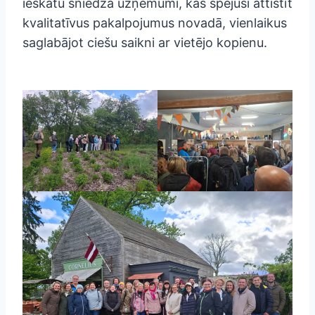
ieskatu sniedza uzņēmumi, kas spējuši attīstīt
kvalitatīvus pakalpojumus novadā, vienlaikus
saglabājot ciešu saikni ar vietējo kopienu.