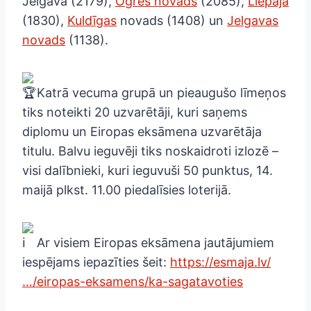
Jelgava (2179),
Ogres novads
(2085),
Liepāja
(1830),
Kuldīgas
novads (1408) un
Jelgavas
novads
(1138).
Katrā vecuma grupā un pieaugušo līmeņos
tiks noteikti 20 uzvarētāji, kuri saņems
diplomu un Eiropas eksāmena uzvarētāja
titulu. Balvu ieguvēji tiks noskaidroti izlozē –
visi dalībnieki, kuri ieguvuši 50 punktus, 14.
maijā plkst. 11.00 piedalīsies loterijā.
Ar visiem Eiropas eksāmena jautājumiem
iespējams iepazīties šeit:
https://esmaja.lv/
…/eiropas-eksamens/ka-sagatavoties