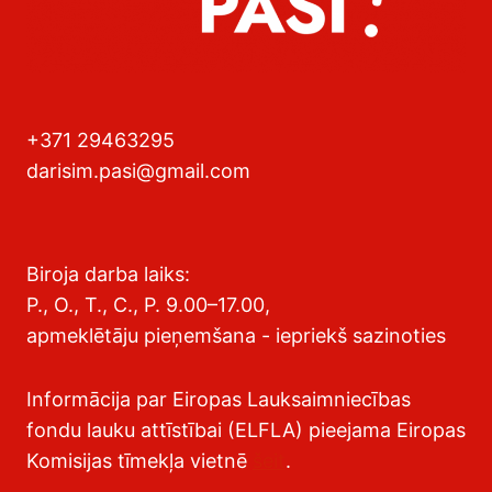
+371 29463295
darisim.pasi@gmail.com
Biroja darba laiks:
P., O., T., C., P. 9.00–17.00,
apmeklētāju pieņemšana - iepriekš sazinoties
Informācija par Eiropas Lauksaimniecības
fondu lauku attīstībai (ELFLA) pieejama Eiropas
Komisijas tīmekļa vietnē
šeit
.