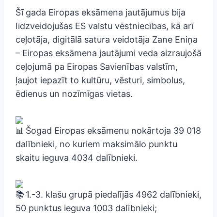
Šī gada Eiropas eksāmena jautājumus bija
līdzveidojušas ES valstu vēstniecības, kā arī
ceļotāja, digitālā satura veidotāja Zane Eniņa
– Eiropas eksāmena jautājumi veda aizraujošā
ceļojumā pa Eiropas Savienības valstīm,
ļaujot iepazīt to kultūru, vēsturi, simbolus,
ēdienus un nozīmīgas vietas.
Šogad Eiropas eksāmenu nokārtoja 39 018
dalībnieki, no kuriem maksimālo punktu
skaitu ieguva 4034 dalībnieki.
1.-3. klašu grupā piedalījās 4962 dalībnieki,
50 punktus ieguva 1003 dalībnieki;