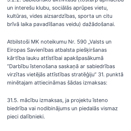
un interešu klubu, sociālās aprūpes vietu,
kultūras, vides aizsardzības, sporta un citu
brīvā laika pavadīšanas veidu) dažādošanai.
Atbilstoši MK noteikumu Nr. 590 „Valsts un
Eiropas Savienības atbalsta piešķiršanas
kārtība lauku attīstībai apakšpasākumā
“Darbību īstenošana saskaņā ar sabiedrības
virzītas vietējās attīstības stratēģiju” 31. punktā
minētajam attiecināmas šādas izmaksas:
31.5. mācību izmaksas, ja projektu īsteno
biedrība vai nodibinājums un piedalās vismaz
pieci dalībnieki.