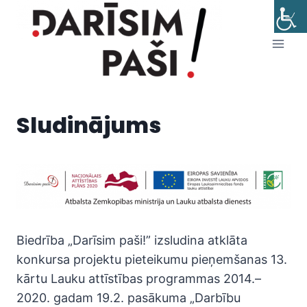
Skip
to
content
Sludinājums
Biedrība „Darīsim paši!” izsludina atklāta
konkursa projektu pieteikumu pieņemšanas 13.
kārtu Lauku attīstības programmas 2014.–
2020. gadam 19.2. pasākuma „Darbību