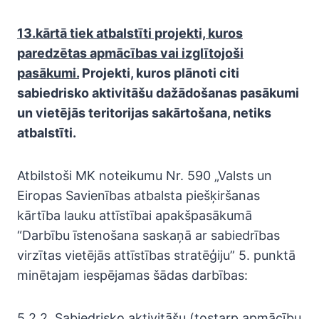
13.kārtā tiek atbalstīti projekti, kuros
paredzētas apmācības vai izglītojoši
pasākumi.
Projekti, kuros plānoti citi
sabiedrisko aktivitāšu dažādošanas pasākumi
un vietējās teritorijas sakārtošana, netiks
atbalstīti.
Atbilstoši MK noteikumu Nr. 590 „Valsts un
Eiropas Savienības atbalsta piešķiršanas
kārtība lauku attīstībai apakšpasākumā
“Darbību īstenošana saskaņā ar sabiedrības
virzītas vietējās attīstības stratēģiju” 5. punktā
minētajam iespējamas šādas darbības:
5.2.2. Sabiedrisko aktivitāšu (tostarp apmācību