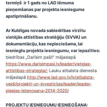
termiņš
ir 1 gads no LAD lēmuma
pieņemšanas par projekta iesnieguma
apstiprināšanu.
Ar Kuldīgas novada sabiedrības virzītu
vietējās attīstības stratēģiju (SVVA) un
dokumentāciju, kas nepieciešama, lai
iesniegtu projekta iesniegumu, var iepazīties:
biedrības „Darīsim paši!” mājaslapā
https://www.darisimpasi.lv/leader/vietejas-
attistibas-strategija/
; Lauku atbalsta dienesta
mājaslapā
http://www.lad.gov.lv/lv/atbalsta-
veidi/projekti-un-investicijas/leader/leader-
pieejas-istenosana-2014-2020/
PROJEKTU IESNIEGUMU IESNIEGŠANA: