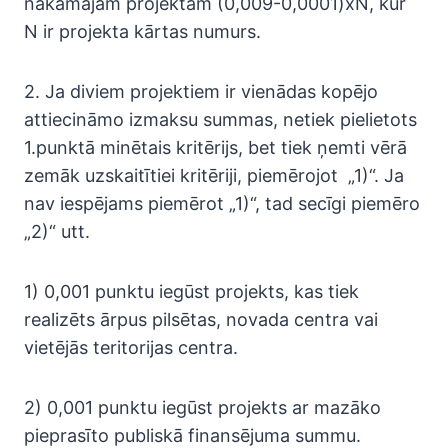
nākamajam projektam (0,009-0,0001)xN, kur
N ir projekta kārtas numurs.
2. Ja diviem projektiem ir vienādas kopējo
attiecināmo izmaksu summas, netiek pielietots
1.punktā minētais kritērijs, bet tiek ņemti vērā
zemāk uzskaitītiei kritēriji, piemērojot „1)“. Ja
nav iespējams piemērot „1)“, tad secīgi piemēro
„2)“ utt.
1) 0,001 punktu iegūst projekts, kas tiek
realizēts ārpus pilsētas, novada centra vai
vietējās teritorijas centra.
2) 0,001 punktu iegūst projekts ar mazāko
pieprasīto publiskā finansējuma summu.