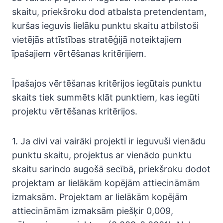
skaitu, priekšroku dod atbalsta pretendentam,
kuršas ieguvis lielāku punktu skaitu atbilstoši
vietējās attīstības stratēģijā noteiktajiem
īpašajiem vērtēšanas kritērijiem.
Īpašajos vērtēšanas kritērijos iegūtais punktu
skaits tiek summēts klāt punktiem, kas iegūti
projektu vērtēšanas kritērijos.
1. Ja divi vai vairāki projekti ir ieguvuši vienādu
punktu skaitu, projektus ar vienādo punktu
skaitu sarindo augošā secībā, priekšroku dodot
projektam ar lielākām kopējām attiecināmām
izmaksām. Projektam ar lielākām kopējām
attiecināmām izmaksām piešķir 0,009,