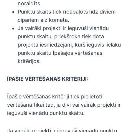
noraidīts.
Punktu skaits tiek noapaļots līdz diviem
cipariem aiz komata.
Ja vairāki projekti ir ieguvuši vienādu
punktu skaitu, priekšroka tiek dota
projekta iesniedzējam, kurš ieguvis lielāku
punktu skaitu Īpašajos vērtēšanas
kritērijos.
ĪPAŠIE VĒRTĒŠANAS KRITĒRIJI:
Īpašie vērtēšanas kritēriji tiek pielietoti
vērtēšanā tikai tad, ja divi vai vairāk projekti ir
ieguvuši vienādu punktu skaitu.
Ja vairāki projekti ir ieguvuši vienādu punktu