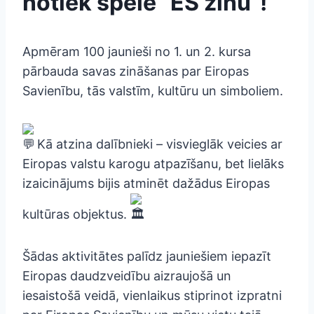
notiek spēle “ES zinu”!
Apmēram 100 jaunieši no 1. un 2. kursa
pārbauda savas zināšanas par Eiropas
Savienību, tās valstīm, kultūru un simboliem.
Kā atzina dalībnieki – visvieglāk veicies ar
Eiropas valstu karogu atpazīšanu, bet lielāks
izaicinājums bijis atminēt dažādus Eiropas
kultūras objektus.
Šādas aktivitātes palīdz jauniešiem iepazīt
Eiropas daudzveidību aizraujošā un
iesaistošā veidā, vienlaikus stiprinot izpratni