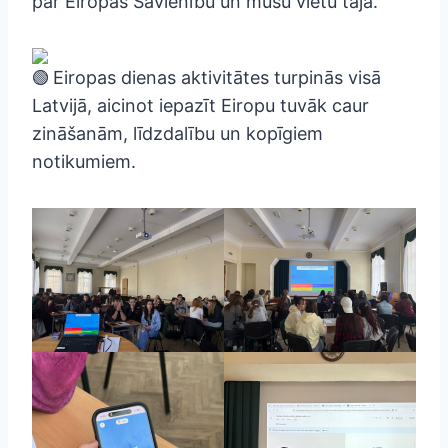
par Eiropas Savienību un mūsu vietu tajā.
Eiropas dienas aktivitātes turpinās visā
Latvijā, aicinot iepazīt Eiropu tuvāk caur
zināšanām, līdzdalību un kopīgiem
notikumiem.