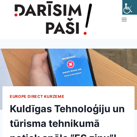
Skip
to
content
EUROPE DIRECT KURZEME
Kuldīgas Tehnoloģiju un
tūrisma tehnikumā