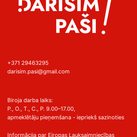
+371 29463295
darisim.pasi@gmail.com
Biroja darba laiks:
P., O., T., C., P. 9.00–17.00,
apmeklētāju pieņemšana - iepriekš sazinoties
Informācija par Eiropas Lauksaimniecības