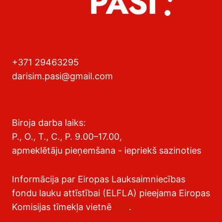
+371 29463295
darisim.pasi@gmail.com
Biroja darba laiks:
P., O., T., C., P. 9.00–17.00,
apmeklētāju pieņemšana - iepriekš sazinoties
Informācija par Eiropas Lauksaimniecības
fondu lauku attīstībai (ELFLA) pieejama Eiropas
Komisijas tīmekļa vietnē
šeit
.