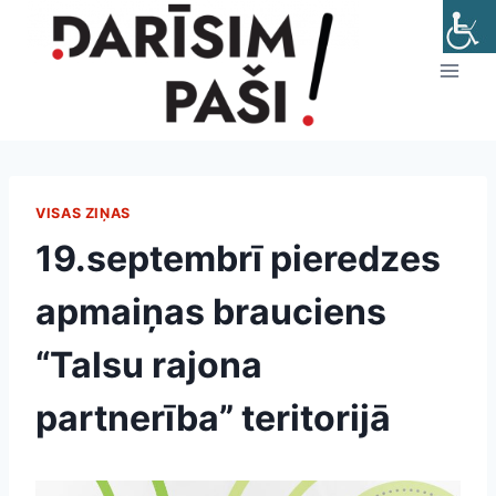
Skip
to
content
VISAS ZIŅAS
19.septembrī pieredzes
apmaiņas brauciens
“Talsu rajona
partnerība” teritorijā