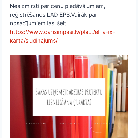
Neaizmirsti par cenu piedāvājumiem,
reģistrēšanos LAD EPS.Vairāk par
nosacījumiem lasi šeit:
https://www.darisimpasi.lv/pla…/elfla-ix-
karta/sludinajums/