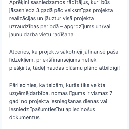
Aprēķini sasniedzamos rādītājus, kuri būs
jāsasniedz 3.gadā pēc veiksmīgas projekta
realizācijas un jāuztur visā projekta
uzraudzības periodā – apgrozījums un/vai
jaunu darba vietu radīšana.
Atceries, ka projekts sākotnēji jāfinansē paša
līdzekļiem, priekšfinansējums netiek
piešķirts, tādēļ naudas plūsmu plāno atbildīgi!
Pārliecinies, ka telpām, kurās tiks veikta
uzņēmējdarbība, nomas līgums ir vismaz 7
gadi no projekta iesniegšanas dienas vai
iesniedz īpašumtiesību apliecinošus
dokumentus.