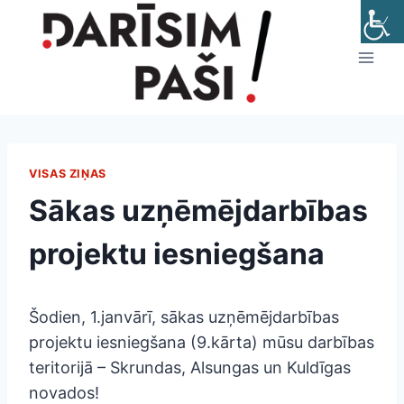
Skip
to
content
VISAS ZIŅAS
Sākas uzņēmējdarbības
projektu iesniegšana
Šodien, 1.janvārī, sākas uzņēmējdarbības
projektu iesniegšana (9.kārta) mūsu darbības
teritorijā – Skrundas, Alsungas un Kuldīgas
novados!