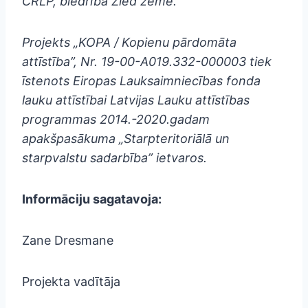
CRLP, biedrība Zied zeme.
Projekts „KOPA / Kopienu pārdomāta
attīstība”, Nr. 19-00-A019.332-000003 tiek
īstenots Eiropas Lauksaimniecības fonda
lauku attīstībai Latvijas Lauku attīstības
programmas 2014.-2020.gadam
apakšpasākuma „Starpteritoriālā un
starpvalstu sadarbība” ietvaros.
Informāciju sagatavoja:
Zane Dresmane
Projekta vadītāja