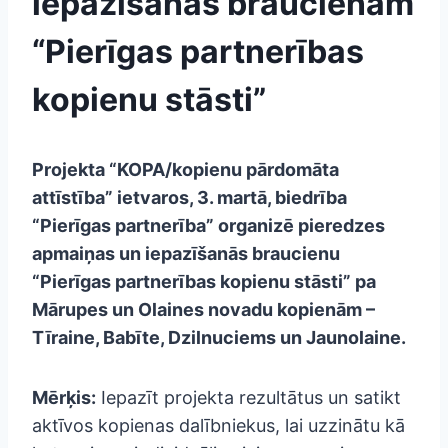
iepazīšanās braucienam
“Pierīgas partnerības
kopienu stāsti”
Projekta “KOPA/kopienu pārdomāta
attīstība” ietvaros, 3. martā,
biedrība
“Pierīgas partnerība” organizē pieredzes
apmaiņas un iepazīšanās braucienu
“Pierīgas partnerības kopienu stāsti” pa
Mārupes un Olaines novadu kopienām –
Tīraine, Babīte, Dzilnuciems un Jaunolaine.
Mērķis:
Iepazīt projekta rezultātus un satikt
aktīvos kopienas dalībniekus, lai uzzinātu kā