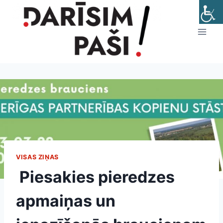
Skip
to
content
VISAS ZIŅAS
Piesakies pieredzes
apmaiņas un