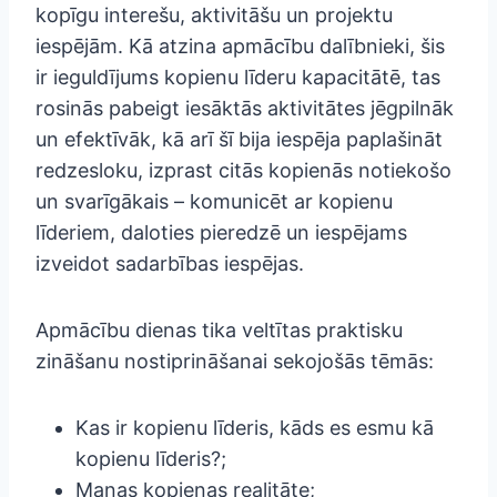
kopīgu interešu, aktivitāšu un projektu
iespējām. Kā atzina apmācību dalībnieki, šis
ir ieguldījums kopienu līderu kapacitātē, tas
rosinās pabeigt iesāktās aktivitātes jēgpilnāk
un efektīvāk, kā arī šī bija iespēja paplašināt
redzesloku, izprast citās kopienās notiekošo
un svarīgākais – komunicēt ar kopienu
līderiem, daloties pieredzē un iespējams
izveidot sadarbības iespējas.
Apmācību dienas tika veltītas praktisku
zināšanu nostiprināšanai sekojošās tēmās:
Kas ir kopienu līderis, kāds es esmu kā
kopienu līderis?;
Manas kopienas realitāte;