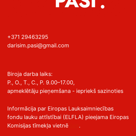
+371 29463295
darisim.pasi@gmail.com
Biroja darba laiks:
P., O., T., C., P. 9.00–17.00,
apmeklētāju pieņemšana - iepriekš sazinoties
Informācija par Eiropas Lauksaimniecības
fondu lauku attīstībai (ELFLA) pieejama Eiropas
Komisijas tīmekļa vietnē
šeit
.