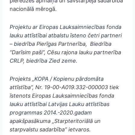
pieredzes apmaiņa un savstarpēja sadarbība
nacionālā mērogā.
Projektu ar Eiropas Lauksaimniecības fonda
lauku attīstībai atbalstu īsteno četri partneri
– biedrība Pierīgas Partnerība, Biedrība
“Darīsim paši”, Cēsu rajona lauku partnerība
CRLP, biedrība Zied zeme.
Projekts „KOPA / Kopienu pārdomāta
attīstība”, Nr. 19-00-A019.332-000003 tiek
īstenots Eiropas Lauksaimniecības fonda
lauku attīstībai Latvijas Lauku attīstības
programmas 2014.-2020.gadam
apakšpasākuma „Starpteritoriālā un
starpvalstu sadarbība” ietvaros.