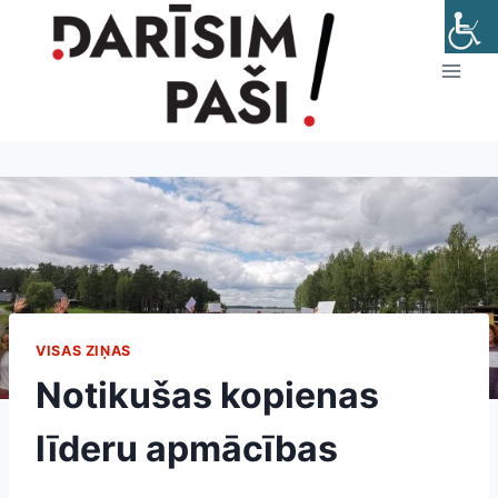
Skip
to
content
VISAS ZIŅAS
Notikušas kopienas
līderu apmācības