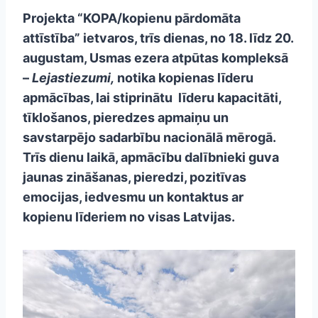
Projekta “KOPA/kopienu pārdomāta
attīstība” ietvaros, trīs dienas, no 18. līdz 20.
augustam, Usmas ezera atpūtas kompleksā
–
Lejastiezumi,
notika kopienas līderu
apmācības, lai stiprinātu līderu kapacitāti,
tīklošanos, pieredzes apmaiņu un
savstarpējo sadarbību nacionālā mērogā.
Trīs dienu laikā, apmācību dalībnieki guva
jaunas zināšanas, pieredzi, pozitīvas
emocijas, iedvesmu un kontaktus ar
kopienu līderiem no visas Latvijas.