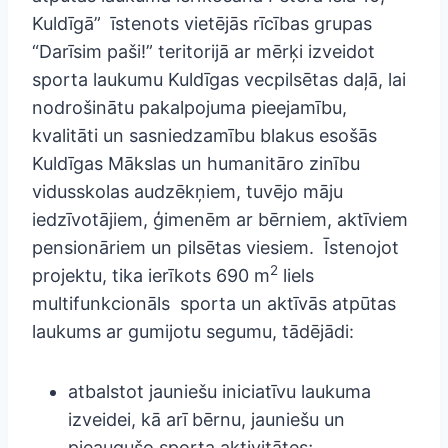
Kuldīgā” īstenots vietējās rīcības grupas
“Darīsim paši!” teritorijā ar mērķi izveidot
sporta laukumu Kuldīgas vecpilsētas daļā, lai
nodrošinātu pakalpojuma pieejamību,
kvalitāti un sasniedzamību blakus esošās
Kuldīgas Mākslas un humanitāro zinību
vidusskolas audzēkņiem, tuvējo māju
iedzīvotājiem, ģimenēm ar bērniem, aktīviem
pensionāriem un pilsētas viesiem. Īstenojot
2
projektu, tika ierīkots 690 m
liels
multifunkcionāls sporta un aktīvās atpūtas
laukums ar gumijotu segumu, tādējādi:
atbalstot jauniešu iniciatīvu laukuma
izveidei, kā arī bērnu, jauniešu un
pieaugušo sporta aktivitātes;