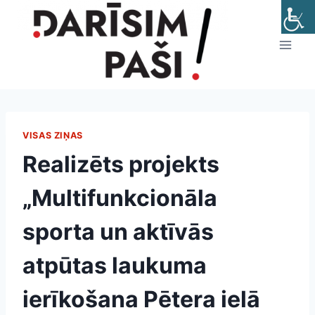
Skip
to
content
VISAS ZIŅAS
Realizēts projekts
„Multifunkcionāla
sporta un aktīvās
atpūtas laukuma
ierīkošana Pētera ielā