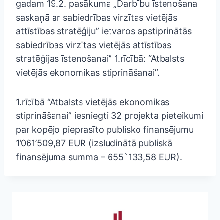
gadam 19.2. pasākuma „Darbību īstenošana
saskaņā ar sabiedrības virzītas vietējās
attīstības stratēģiju” ietvaros apstiprinātās
sabiedrības virzītas vietējās attīstības
stratēģijas īstenošanai” 1.rīcībā: “Atbalsts
vietējās ekonomikas stiprināšanai”.
1.rīcībā “Atbalsts vietējās ekonomikas
stiprināšanai” iesniegti 32 projekta pieteikumi
par kopējo pieprasīto publisko finansējumu
1’061’509,87 EUR (izsludinātā publiskā
finansējuma summa – 655`133,58 EUR).