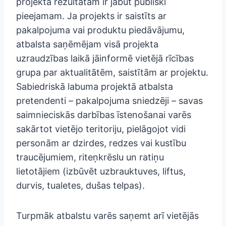
projekta rezultātam ir jābūt publiski
pieejamam. Ja projekts ir saistīts ar
pakalpojuma vai produktu piedāvājumu,
atbalsta saņēmējam visā projekta
uzraudzības laikā jāinformē vietējā rīcības
grupa par aktualitātēm, saistītām ar projektu.
Sabiedriskā labuma projektā atbalsta
pretendenti – pakalpojuma sniedzēji – savas
saimnieciskās darbības īstenošanai varēs
sakārtot vietējo teritoriju, pielāgojot vidi
personām ar dzirdes, redzes vai kustību
traucējumiem, riteņkrēslu un ratiņu
lietotājiem (izbūvēt uzbrauktuves, liftus,
durvis, tualetes, dušas telpas).
Turpmāk atbalstu varēs saņemt arī vietējās