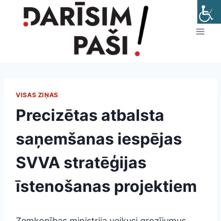
Skip
to
content
VISAS ZIŅAS
Precizētas atbalsta
saņemšanas iespējas
SVVA stratēģijas
īstenošanas projektiem
Zemkopības ministrija veikusi grozījumus