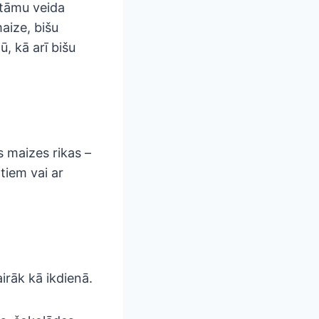
itāmu veida
aize, bišu
, kā arī bišu
 maizes rikas –
tiem vai ar
irāk kā ikdienā.