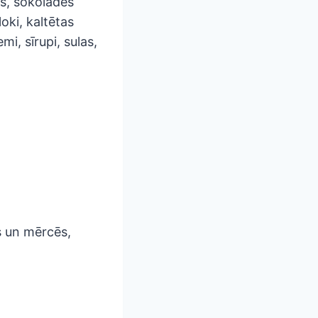
as, šokolādes
oki, kaltētas
mi, sīrupi, sulas,
s un mērcēs,