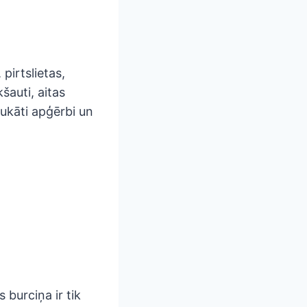
 pirtslietas,
šauti, aitas
rukāti apģērbi un
 burciņa ir tik