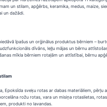
mam un stilam, apģērbs, keramika, medus, maize, siers
ai un dažādi.
iedāvā īpašus un orģinālus produktus bērniem – burt
udzfunkcionāls dīvāns, leļļu mājas un bērnu attīstoša
došanas mīkla bērniem rotaļām un attīstībai, bērnu apģē
stilam
, Epoksīda sveķu rotas ar dabas materiāliem, pērļu 
orcelāna rožu rotas, vara un misiņa rotaslietas, rota
em, produkti no lavandas.