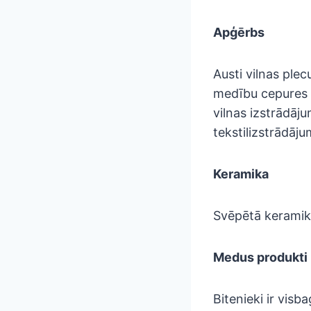
Apģērbs
Austi vilnas plecu
medību cepures un
vilnas izstrādāju
tekstilizstrādāju
Keramika
Svēpētā keramika
Medus produkti
Bitenieki ir visb