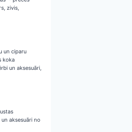
, zivis,
u un ciparu
s koka
rbi un aksesuāri,
austas
s un aksesuāri no