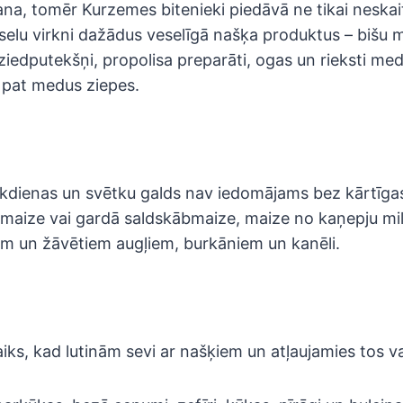
ana, tomēr Kurzemes bitenieki piedāvā ne tikai neska
selu virkni dažādus veselīgā našķa produktus – bišu m
ziedputekšņi, propolisa preparāti, ogas un rieksti medū
 pat medus ziepes.
 ikdienas un svētku galds nav iedomājams bez kārtīgas
jmaize vai gardā saldskābmaize, maize no kaņepju mil
m un žāvētiem augļiem, burkāniem un kanēli.
aiks, kad lutinām sevi ar našķiem un atļaujamies tos va