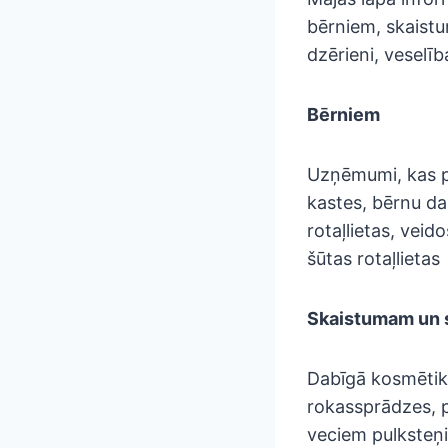
bērniem, skaistu
dzērieni, veselīb
Bērniem
Uzņēmumi, kas p
kastes, bērnu da
rotaļlietas, vei
šūtas rotaļlietas
Skaistumam un 
Dabīgā kosmētika
rokassprādzes, p
veciem pulksteņi