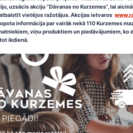
ju, uzsācis akciju “Dāvanas no Kurzemes”, lai aicinā
balstīt vietējos ražotājus. Akcijas ietvaros
www.ra
kopota informācija par vairāk nekā 110 Kurzemes ma
matniekiem, viņu produktiem un piedāvājumiem, ko d
etot ikdienā.