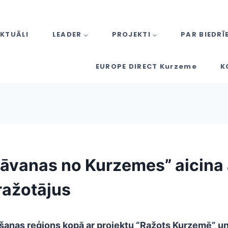
KTUĀLI
LEADER
PROJEKTI
PAR BIEDRĪ
EUROPE DIRECT Kurzeme
K
Dāvanas no Kurzemes” aicina 
ražotājus
anas reģions kopā ar projektu “Ražots Kurzemē” u