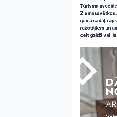
Tūrisma asociāci
Ziemassvētkos at
īpašā sadaļā ap
ražotājiem un a
celt galdā vai li