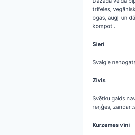
Dažāda veida pip
trifeles, vegānis
ogas, augļi un dā
kompoti.
Sieri
Svaigie nenogat
Zivis
Svētku galds na
reņģes, zandarts,
Kurzemes vīni