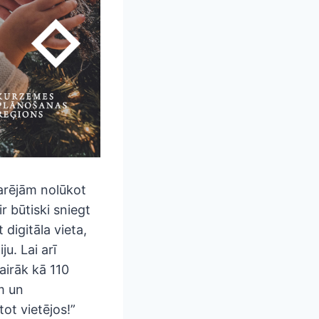
varējām nolūkot
r būtiski sniegt
 digitāla vieta,
u. Lai arī
airāk kā 110
m un
tot vietējos!”