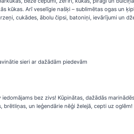
arkūkas, bezē cepumi, zefīri, kūkas, pīrāgi un bulciņ
kās kūkas. Arī veselīgie našķi – sublimētas ogas un ķipl
rzeņi, cukādes, ābolu čipsi, batoniņi, ievārījumi un dže
avinātie sieri ar dažādām piedevām
v iedomājams bez zivs! Kūpinātas, dažādās marinādē
 brētliņas, un leģendārie nēģi želejā, cepti uz oglēm!