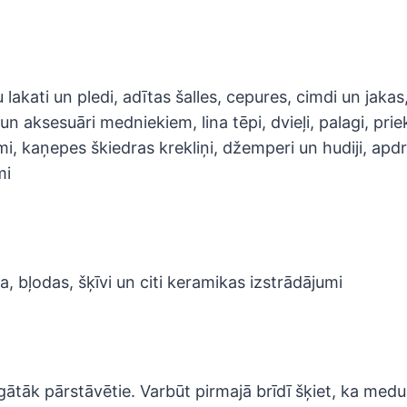
 lakati un pledi, adītas šalles, cepures, cimdi un jakas,
 aksesuāri medniekiem, lina tēpi, dvieļi, palagi, priek
mi, kaņepes škiedras krekliņi, džemperi un hudiji, apd
mi
, bļodas, šķīvi un citi keramikas izstrādājumi
agātāk pārstāvētie. Varbūt pirmajā brīdī šķiet, ka medus