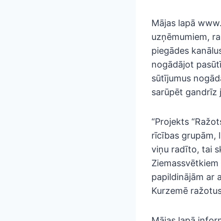
Mājas lapā www.
uzņēmumiem, raž
piegādes kanālus
nogādājot pasūtī
sūtījumus nogādā
sarūpēt gandrīz 
“Projekts “Ražot
rīcības grupām, 
viņu radīto, tai 
Ziemassvētkiem 
papildinājām ar 
Kurzemē ražotus 
Mājas lapā infor