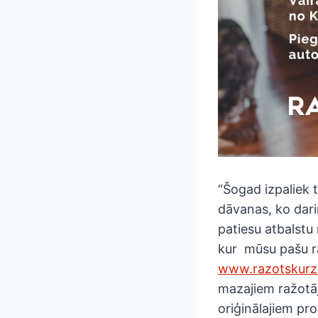
“Šogad izpaliek 
dāvanas, ko dari
patiesu atbalstu 
kur mūsu pašu raž
www.razotskurz
mazajiem ražotāj
oriģinālajiem pro