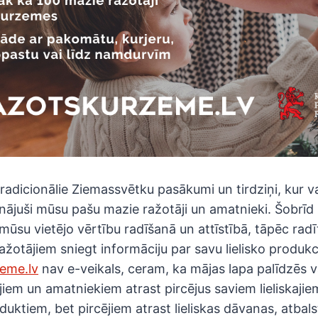
tradicionālie Ziemassvētku pasākumi un tirdziņi, kur 
nājuši mūsu pašu mazie ražotāji un amatnieki. Šobrīd i
mūsu vietējo vērtību radīšanā un attīstībā, tāpēc radīt
otājiem sniegt informāciju par savu lielisko produkcij
eme.lv
nav e-veikals, ceram, ka mājas lapa palīdzēs v
iem un amatniekiem atrast pircējus saviem lieliskajie
duktiem, bet pircējiem atrast lieliskas dāvanas, atbals