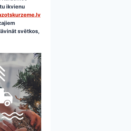
tu ikvienu
zotskurzeme.lv
zajiem
āvināt svētkos,