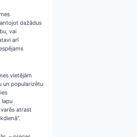
emes
mantojot dažādus
bu, vai
tavi arī
iespējams
mes vietējām
u un popularizētu
ies
 lapu
 varēs atrast
ikdienā”.
jās – preces