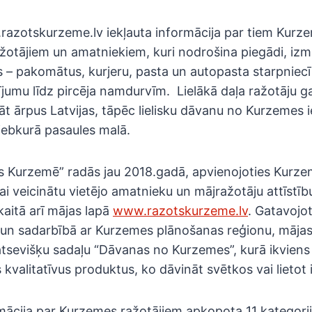
razotskurzeme.lv iekļauta informācija par tiem Kurz
otājiem un amatniekiem, kuri nodrošina piegādi, iz
 – pakomātus, kurjeru, pasta un autopasta starpniecī
jumu līdz pircēja namdurvīm. Lielākā daļa ražotāju ga
t ārpus Latvijas, tāpēc lielisku dāvanu no Kurzemes 
jebkurā pasaules malā.
s Kurzemē” radās jau 2018.gadā, apvienojoties Kurze
lai veicinātu vietējo amatnieku un mājražotāju attīstīb
skaitā arī mājas lapā
www.razotskurzeme.lv
. Gatavojot
un sadarbībā ar Kurzemes plānošanas reģionu, mājas
atsevišķu sadaļu “Dāvanas no Kurzemes”, kurā ikviens
kvalitatīvus produktus, ko dāvināt svētkos vai lietot 
mācija par Kurzemes ražotājiem apkopota 11 kategori