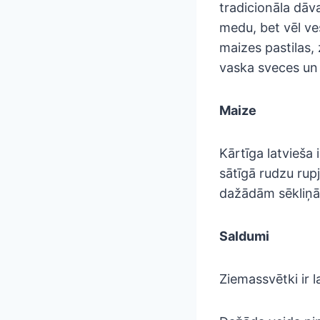
tradicionāla dāv
medu, bet vēl ve
maizes pastilas, 
vaska sveces un
Maize
Kārtīga latvieša
sātīgā rudzu rup
dažādām sēkliņā
Saldumi
Ziemassvētki ir l