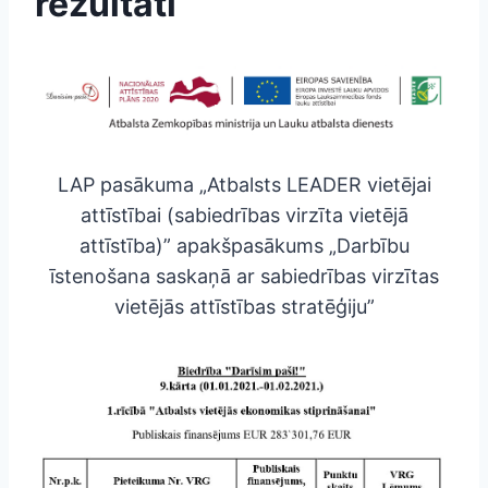
rezultāti
LAP pasākuma „Atbalsts LEADER vietējai
attīstībai (sabiedrības virzīta vietējā
attīstība)” apakšpasākums „Darbību
īstenošana saskaņā ar sabiedrības virzītas
vietējās attīstības stratēģiju”