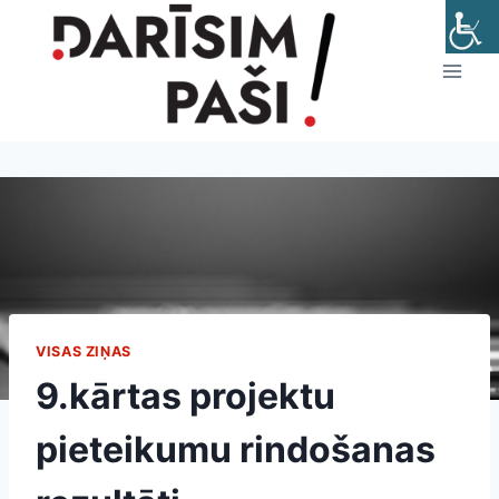
Skip
to
content
VISAS ZIŅAS
9.kārtas projektu
pieteikumu rindošanas