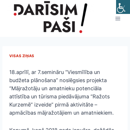
Skip
to
content
VISAS ZIŅAS
18.aprīlī, ar 7.semināru “Viesmīlība un
budžeta plānošana” noslēgsies projekta
“Mājražotāju un amatnieku potenciāla
attīstība un tūrisma piedāvājuma “Ražots
Kurzemē” izveide” pirmā aktivitāte –
apmācības mājražotājiem un amatniekiem.