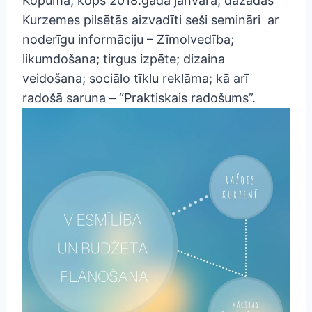
Kopumā, kopš 2018.gada janvāra, dažādās
Kurzemes pilsētās aizvadīti seši semināri ar
noderīgu informāciju – Zīmolvedība;
likumdošana; tirgus izpēte; dizaina
veidošana; sociālo tīklu reklāma; kā arī
radošā saruna – “Praktiskais radošums”.