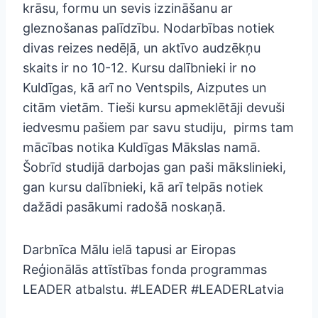
krāsu, formu un sevis izzināšanu ar
gleznošanas palīdzību. Nodarbības notiek
divas reizes nedēļā, un aktīvo audzēkņu
skaits ir no 10-12. Kursu dalībnieki ir no
Kuldīgas, kā arī no Ventspils, Aizputes un
citām vietām. Tieši kursu apmeklētāji devuši
iedvesmu pašiem par savu studiju, pirms tam
mācības notika Kuldīgas Mākslas namā.
Šobrīd studijā darbojas gan paši mākslinieki,
gan kursu dalībnieki, kā arī telpās notiek
dažādi pasākumi radošā noskaņā.
Darbnīca Mālu ielā tapusi ar Eiropas
Reģionālās attīstības fonda programmas
LEADER atbalstu. #LEADER #LEADERLatvia