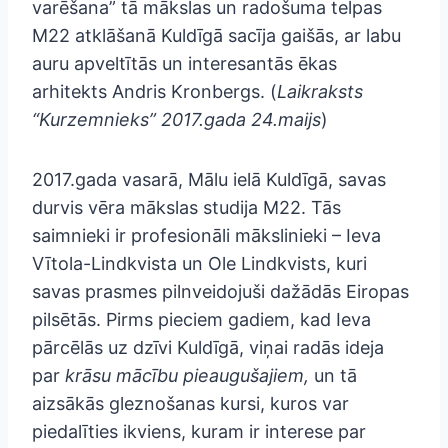
varēšana” tā mākslas un radošuma telpas
M22 atklāšanā Kuldīgā sacīja gaišās, ar labu
auru apveltītās un interesantās ēkas
arhitekts Andris Kronbergs. (
Laikraksts
“Kurzemnieks” 2017.gada 24.maijs
)
2017.gada vasarā, Mālu ielā Kuldīgā, savas
durvis vēra mākslas studija M22. Tās
saimnieki ir profesionāli mākslinieki – Ieva
Vītola-Lindkvista un Ole Lindkvists, kuri
savas prasmes pilnveidojuši dažādās Eiropas
pilsētās. Pirms pieciem gadiem, kad Ieva
pārcēlās uz dzīvi Kuldīgā, viņai radās ideja
par
krāsu mācību pieaugušajiem,
un tā
aizsākās gleznošanas kursi, kuros var
piedalīties ikviens, kuram ir interese par