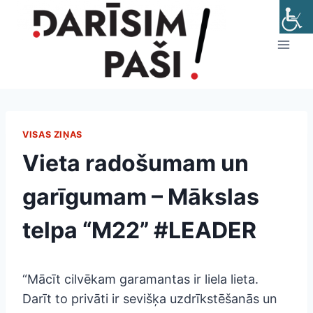
Skip
to
content
VISAS ZIŅAS
Vieta radošumam un
garīgumam – Mākslas
telpa “M22” #LEADER
“Mācīt cilvēkam garamantas ir liela lieta.
Darīt to privāti ir sevišķa uzdrīkstēšanās un