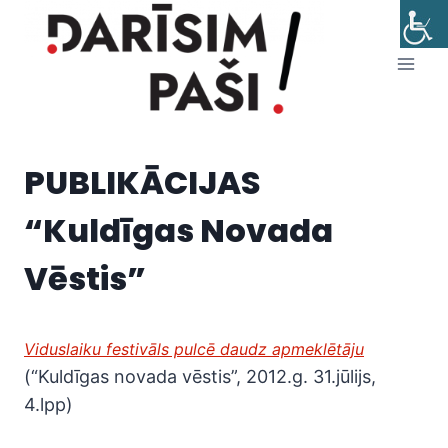
Skip
to
content
PUBLIKĀCIJAS
“Kuldīgas Novada
Vēstis”
Viduslaiku festivāls pulcē daudz apmeklētāju
(“Kuldīgas novada vēstis”, 2012.g. 31.jūlijs,
4.lpp)