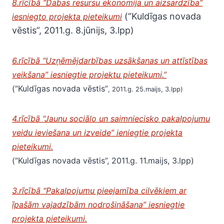
8.rīcībā “Dabas resursu ekonomija un aizsardzība”
(“Kuldīgas novada
iesniegto projekta pieteikumi
vēstis”, 2011.g. 8.jūnijs, 3.lpp)
6.rīcībā “Uzņēmējdarbības uzsākšanas un attīstības
veikšana” iesniegtie projektu pieteikumi.”
(“Kuldīgas novada vēstis”
, 2011.g. 25.maijs, 3.lpp)
4.rīcībā “Jaunu sociālo un saimniecisko pakalpojumu
veidu ieviešana un izveide” ieniegtie projekta
pieteikumi.
(“Kuldīgas novada vēstis”, 2011.g. 11.maijs, 3.lpp)
3.rīcībā “Pakalpojumu pieejamība cilvēkiem ar
īpašām vajadzībām nodrošināšana” iesniegtie
projekta pieteikumi.