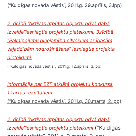
(“Kuldīgas novada vēstis”, 2011.g. 29.aprīlis, 3.lpp)
2. rīcībā “Aktīvas atpūtas objektu brīvā dabā
izveide”iesniegtie projektu pieteikumi. 3.rīcībā
“Pakalpojumu pieejamība cilvēkiem ar īpašām
vajadzībām nodrošināšana” iesniegtie projekta
pieteikumi.
(“Kuldīgas novada vēstis”, 2011.g. 12.aprīlis, 3.lpp)
Informācija par EZF atklātā projektu konkursa
1.kārtas rezultātiem
(“Kuldīgas novada vēstis”, 2011.g. 30.marts, 2.lpp)
2. rīcībā “Aktīvas atpūtas objektu brīvā dabā
(“Kuldīgas
izveide”iesniegtie projektu pieteikumi