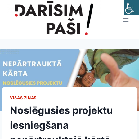
Skip
to
content
VISAS ZIŅAS
Noslēgusies projektu
iesniegšana