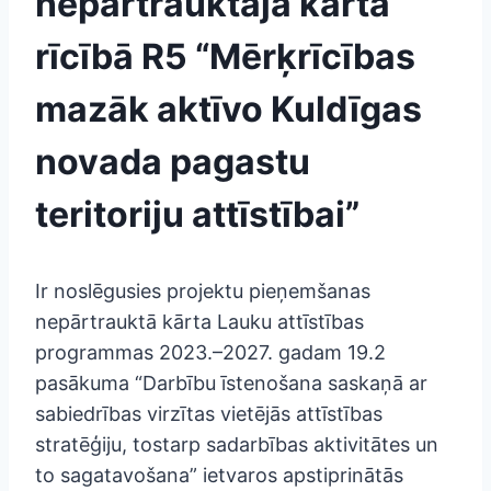
nepārtrauktajā kārtā
rīcībā R5 “Mērķrīcības
mazāk aktīvo Kuldīgas
novada pagastu
teritoriju attīstībai”
Ir noslēgusies projektu pieņemšanas
nepārtrauktā kārta Lauku attīstības
programmas 2023.–2027. gadam 19.2
pasākuma “Darbību īstenošana saskaņā ar
sabiedrības virzītas vietējās attīstības
stratēģiju, tostarp sadarbības aktivitātes un
to sagatavošana” ietvaros apstiprinātās