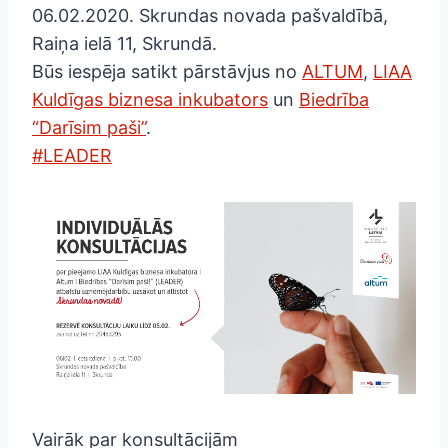
06.02.2020. Skrundas novada pašvaldībā,
Raiņa ielā 11, Skrundā.
Būs iespēja satikt pārstāvjus no
ALTUM
,
LIAA
Kuldīgas biznesa inkubators
un
Biedrība
“Darīsim paši”
.
#LEADER
Vairāk par konsultācijām