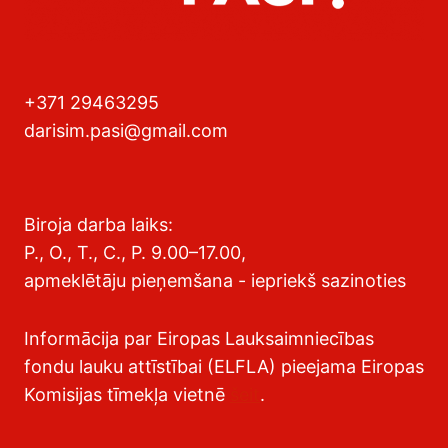
+371 29463295
darisim.pasi@gmail.com
Biroja darba laiks:
P., O., T., C., P. 9.00–17.00,
apmeklētāju pieņemšana - iepriekš sazinoties
Informācija par Eiropas Lauksaimniecības
fondu lauku attīstībai (ELFLA) pieejama Eiropas
Komisijas tīmekļa vietnē
šeit
.