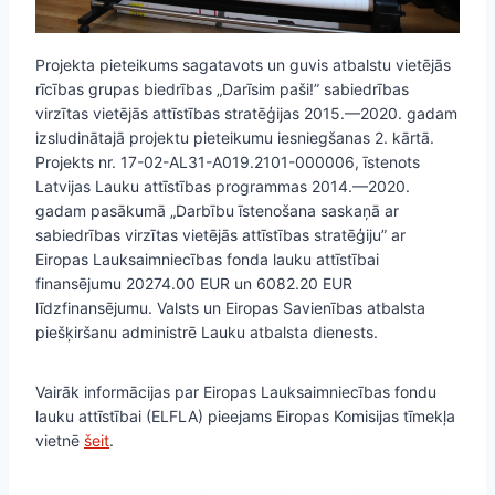
Projekta pieteikums sagatavots un guvis atbalstu vietējās
rīcības grupas biedrības „Darīsim paši!” sabiedrības
virzītas vietējās attīstības stratēģijas 2015.—2020. gadam
izsludinātajā projektu pieteikumu iesniegšanas 2. kārtā.
Projekts nr. 17-02-AL31-A019.2101-000006, īstenots
Latvijas Lauku attīstības programmas 2014.—2020.
gadam pasākumā „Darbību īstenošana saskaņā ar
sabiedrības virzītas vietējās attīstības stratēģiju” ar
Eiropas Lauksaimniecības fonda lauku attīstībai
finansējumu 20274.00 EUR un 6082.20 EUR
līdzfinansējumu. Valsts un Eiropas Savienības atbalsta
piešķiršanu administrē Lauku atbalsta dienests.
Vairāk informācijas par Eiropas Lauksaimniecības fondu
lauku attīstībai (ELFLA) pieejams Eiropas Komisijas tīmekļa
vietnē
šeit
.