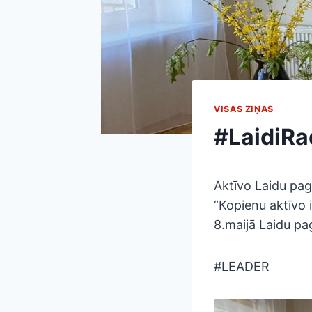
VISAS ZIŅAS
#LaidiRa
Aktīvo Laidu pag
“Kopienu aktīvo i
8.maijā Laidu pag
#LEADER