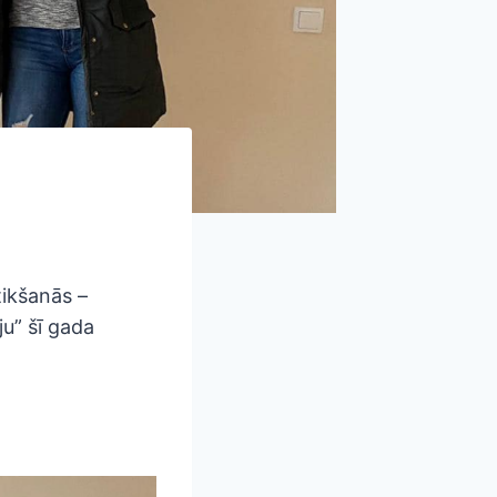
tikšanās –
ju” šī gada