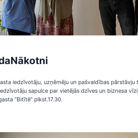
daNākotni
asta iedzīvotāju, uzņēmēju un pašvaldības pārstāvju 
edzīvotāju sapulce par vietējās dzīves un biznesa vīzi
asta “Bitītē” plkst.17.30.