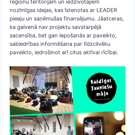
reģionu teritorijām un iedzīvotājiem
nozīmīgas idejas, kas īstenotas ar LEADER
pieeju un saņēmušas finansējumu. Jāatceras,
ka galvenā nav projektu savstarpējā
sacensība, bet gan lepošanās ar paveikto,
sabiedrības informēšana par līdzcilvēku
paveikto, iedrošinot arī citus aktīvai rīcībai.