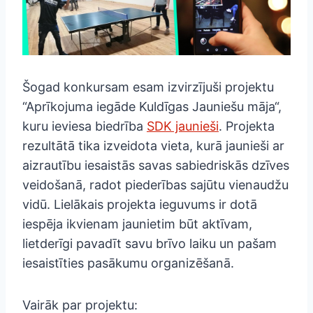
Šogad konkursam esam izvirzījuši projektu
“Aprīkojuma iegāde Kuldīgas Jauniešu māja“,
kuru ieviesa biedrība
SDK jaunieši
. Projekta
rezultātā tika izveidota vieta, kurā jaunieši ar
aizrautību iesaistās savas sabiedriskās dzīves
veidošanā, radot piederības sajūtu vienaudžu
vidū. Lielākais projekta ieguvums ir dotā
iespēja ikvienam jaunietim būt aktīvam,
lietderīgi pavadīt savu brīvo laiku un pašam
iesaistīties pasākumu organizēšanā.
Vairāk par projektu: