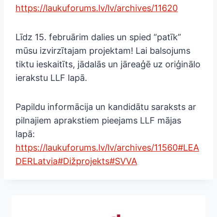
https://laukuforums.lv/lv/archives/11620
Līdz 15. februārim dalies un spied “patīk”
mūsu izvirzītajam projektam! Lai balsojums
tiktu ieskaitīts, jādalās un jāreaģē uz oriģinālo
ierakstu LLF lapā.
Papildu informācija un kandidātu saraksts ar
pilnajiem aprakstiem pieejams LLF mājas
lapā:
https://laukuforums.lv/lv/archives/11560
#LEA
DERLatvia
#Dižprojekts
#SVVA