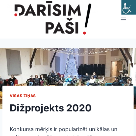
Skip
to
content
VISAS ZIŅAS
Dižprojekts 2020
Konkursa mērķis ir popularizēt unikālas un