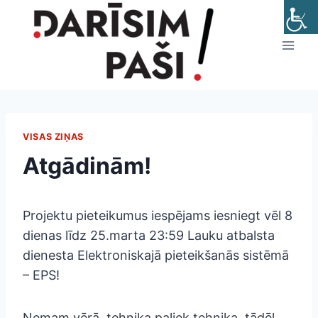
Skip
to
content
VISAS ZIŅAS
Atgādinām!
Projektu pieteikumus iespējams iesniegt vēl 8
dienas līdz 25.marta 23:59 Lauku atbalsta
dienesta Elektroniskajā pieteikšanās sistēmā
– EPS!
Ņemam vērā, tehnika paliek tehnika, tādēļ