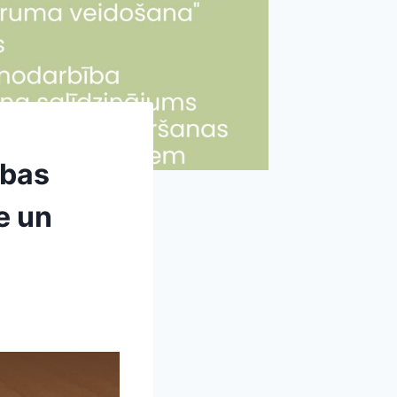
ības
e un