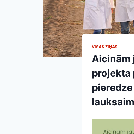
VISAS ZIŅAS
Aicinām 
projekta
pieredze
lauksaim