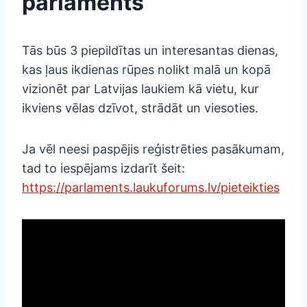
parlaments
Tās būs 3 piepildītas un interesantas dienas,
kas ļaus ikdienas rūpes nolikt malā un kopā
vizionēt par Latvijas laukiem kā vietu, kur
ikviens vēlas dzīvot, strādāt un viesoties.
Ja vēl neesi paspējis reģistrēties pasākumam,
tad to iespējams izdarīt šeit:
https://parlaments.laukuforums.lv/pieteikties