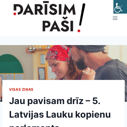
Skip
to
content
VISAS ZIŅAS
Jau pavisam drīz – 5.
Latvijas Lauku kopienu